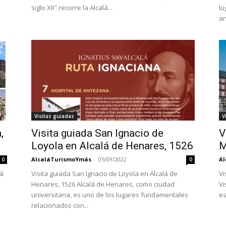
siglo XII" recorre la Alcalá...
lu
an
Visitas guiadas
V
,
Visita guiada San Ignacio de
V
Loyola en Alcalá de Henares, 1526
M
AlcaláTurismoYmás
-
05/09/2022
Al
0
0
lá
Visita guiada San Ignacio de Loyola en Alcalá de
Vi
Henares, 1526 Alcalá de Henares, como ciudad
Vi
universitaria, es uno de los lugares fundamentales
es
relacionados con...