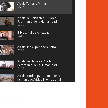
Alcala Turismo Y más
01:41
Alcalá de Cervantes - Ciudad
Patrimonio de la Humanidad
02:46
El Hospital de Antezana
02:59
Alcalá una experiencia única
13:22
Alcalá de Henares. Ciudad
Patrimonio de la Humanidad
01:08
Alcalá, ciudad patrimonio de la
humanidad. Video Promocional
03:07
Ciudades Patrimonio de la
Humanidad: Alcalá de Henares
(TVE, Ciudades para el Siglo XXI)
28:21
Ruta 179: Alcalá de Henares,