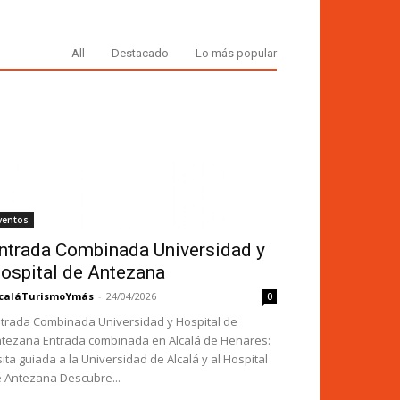
patrimonio de la humanidad
01:13:48
Universidad de Alcalá
All
Destacado
Lo más popular
04:49
La "Biblia Políglota Complutense":
la gran hazaña tipográfica y
cultural de Cisneros
28:56
Alcalá desde sus torres I. La
Magistral
08:00
ventos
ntrada Combinada Universidad y
ospital de Antezana
caláTurismoYmás
-
24/04/2026
0
trada Combinada Universidad y Hospital de
tezana Entrada combinada en Alcalá de Henares:
sita guiada a la Universidad de Alcalá y al Hospital
 Antezana Descubre...