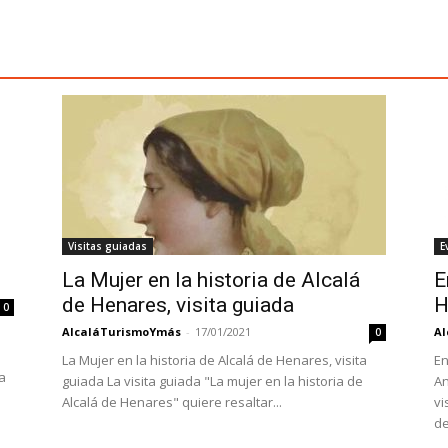
Visitas guiadas
E
La Mujer en la historia de Alcalá
E
de Henares, visita guiada
H
0
AlcaláTurismoYmás
-
17/01/2021
Al
0
La Mujer en la historia de Alcalá de Henares, visita
En
a
guiada La visita guiada "La mujer en la historia de
An
Alcalá de Henares" quiere resaltar...
vi
de