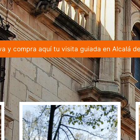
turismo
y
a y compra aquí tu visita guiada en Alcalá d
mas