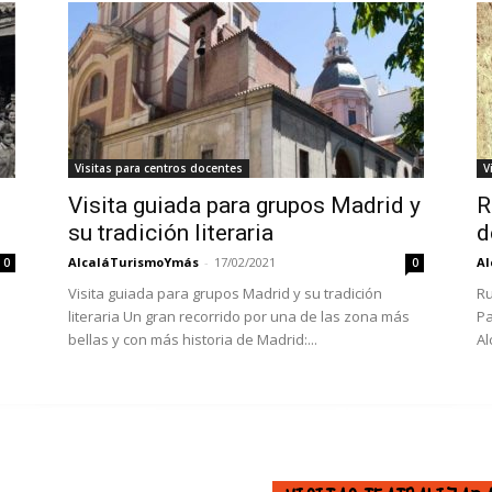
Visitas para centros docentes
V
Visita guiada para grupos Madrid y
R
su tradición literaria
d
AlcaláTurismoYmás
-
17/02/2021
Al
0
0
á
Visita guiada para grupos Madrid y su tradición
Ru
literaria Un gran recorrido por una de las zona más
Pa
bellas y con más historia de Madrid:...
Al