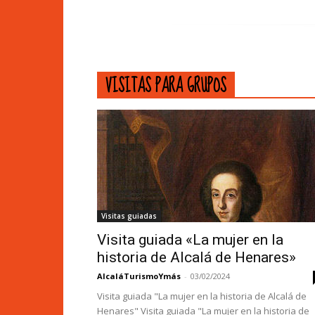
VISITAS PARA GRUPOS
Visitas guiadas
Visita guiada «La mujer en la
historia de Alcalá de Henares»
AlcaláTurismoYmás
-
03/02/2024
Visita guiada "La mujer en la historia de Alcalá de
Henares" Visita guiada "La mujer en la historia de