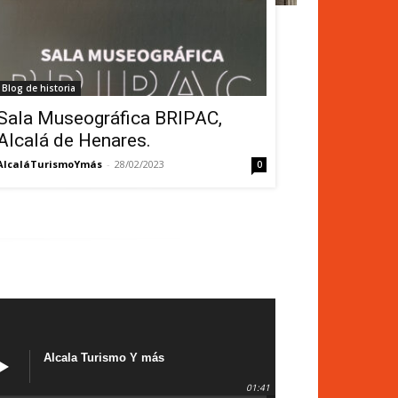
Blog de historia
Sala Museográfica BRIPAC,
Alcalá de Henares.
AlcaláTurismoYmás
-
28/02/2023
0
Alcala Turismo Y más
01:41