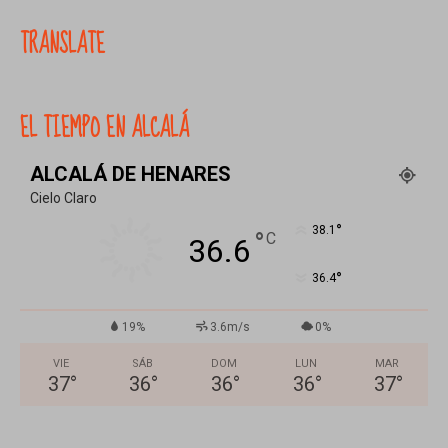
TRANSLATE
EL TIEMPO EN ALCALÁ
ALCALÁ DE HENARES
Cielo Claro
°
38.1
°
C
36.6
°
36.4
19%
3.6m/s
0%
VIE
SÁB
DOM
LUN
MAR
37
°
36
°
36
°
36
°
37
°