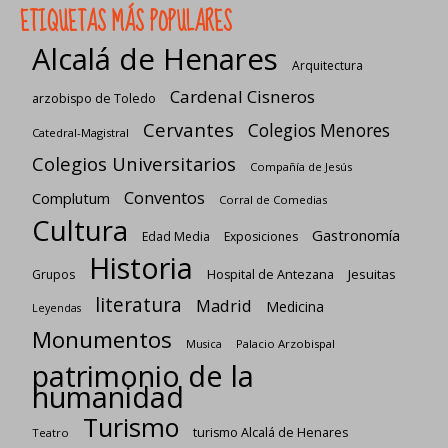
ETIQUETAS MÁS POPULARES
Alcalá de Henares
Arquitectura
Cardenal Cisneros
arzobispo de Toledo
Cervantes
Colegios Menores
Catedral-Magistral
Colegios Universitarios
Compañía de Jesús
Conventos
Complutum
Corral de Comedias
Cultura
Gastronomía
Edad Media
Exposiciones
Historia
Jesuitas
Grupos
Hospital de Antezana
literatura
Madrid
Medicina
Leyendas
Monumentos
Palacio Arzobispal
Musica
patrimonio de la
humanidad
Turismo
turismo Alcalá de Henares
Teatro