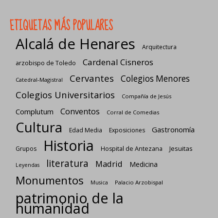
ETIQUETAS MÁS POPULARES
Alcalá de Henares
Arquitectura
Cardenal Cisneros
arzobispo de Toledo
Cervantes
Colegios Menores
Catedral-Magistral
Colegios Universitarios
Compañía de Jesús
Conventos
Complutum
Corral de Comedias
Cultura
Gastronomía
Edad Media
Exposiciones
Historia
Jesuitas
Grupos
Hospital de Antezana
literatura
Madrid
Medicina
Leyendas
Monumentos
Palacio Arzobispal
Musica
patrimonio de la
humanidad