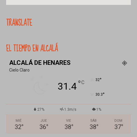
TRANSLATE
EL TIEMPO EN ALCALÁ
ALCALÁ DE HENARES
Cielo Claro
°
32
°
C
31.4
°
30.3
27%
1.3m/s
1%
MIÉ
JUE
VIE
SÁB
DOM
32
°
36
°
38
°
38
°
37
°