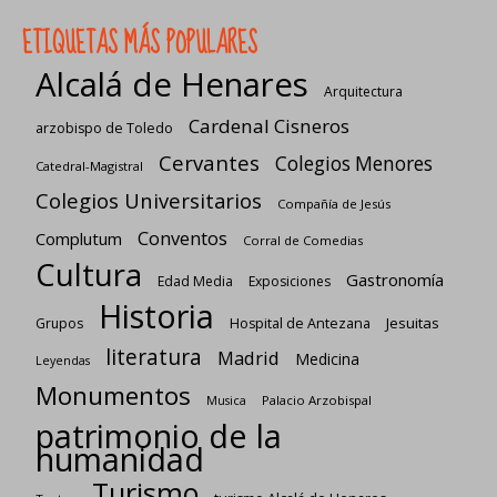
ETIQUETAS MÁS POPULARES
Alcalá de Henares
Arquitectura
Cardenal Cisneros
arzobispo de Toledo
Cervantes
Colegios Menores
Catedral-Magistral
Colegios Universitarios
Compañía de Jesús
Conventos
Complutum
Corral de Comedias
Cultura
Gastronomía
Edad Media
Exposiciones
Historia
Jesuitas
Grupos
Hospital de Antezana
literatura
Madrid
Medicina
Leyendas
Monumentos
Palacio Arzobispal
Musica
patrimonio de la
humanidad
Turismo