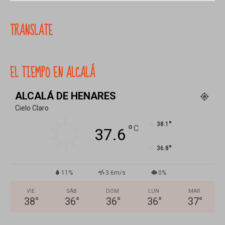
TRANSLATE
EL TIEMPO EN ALCALÁ
ALCALÁ DE HENARES
Cielo Claro
°
38.1
°
C
37.6
°
36.8
11%
3.6m/s
0%
VIE
SÁB
DOM
LUN
MAR
38
°
36
°
36
°
36
°
37
°