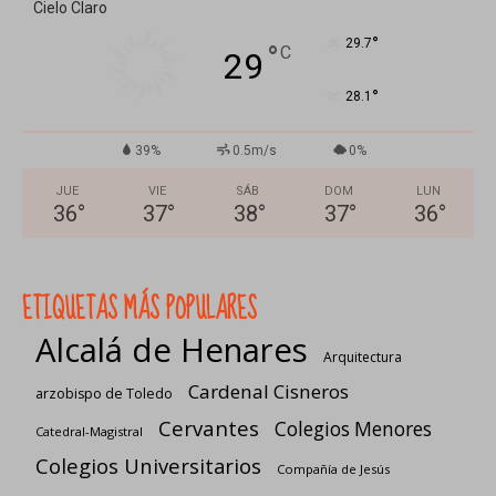
Cielo Claro
°
29.7
°
C
29
°
28.1
39%
0.5m/s
0%
JUE
VIE
SÁB
DOM
LUN
36
°
37
°
38
°
37
°
36
°
ETIQUETAS MÁS POPULARES
Alcalá de Henares
Arquitectura
Cardenal Cisneros
arzobispo de Toledo
Cervantes
Colegios Menores
Catedral-Magistral
Colegios Universitarios
Compañía de Jesús