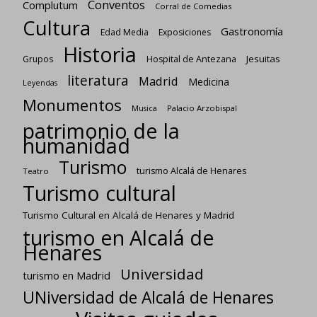
Conventos
Complutum
Corral de Comedias
Cultura
Gastronomía
Edad Media
Exposiciones
Historia
Jesuitas
Grupos
Hospital de Antezana
literatura
Madrid
Medicina
Leyendas
Monumentos
Palacio Arzobispal
Musica
patrimonio de la
humanidad
Turismo
turismo Alcalá de Henares
Teatro
Turismo cultural
Turismo Cultural en Alcalá de Henares y Madrid
turismo en Alcalá de
Henares
Universidad
turismo en Madrid
UNiversidad de Alcalá de Henares