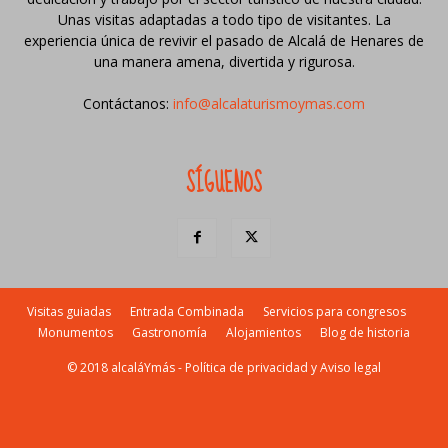
Unas visitas adaptadas a todo tipo de visitantes. La
experiencia única de revivir el pasado de Alcalá de Henares de
una manera amena, divertida y rigurosa.
Contáctanos:
info@alcalaturismoymas.com
SÍGUENOS
Visitas guiadas
Entrada Combinada
Servicios para congresos
Monumentos
Gastronomía
Alojamientos
Blog de historia
© 2018 alcaláYmás -
Política de privacidad y Aviso legal