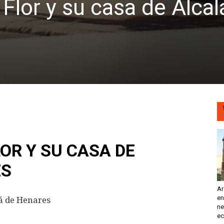
Flor y su casa de Alcal
LOR Y SU CASA DE
ES
Ar
en
lá de Henares
ne
ec