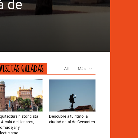
á de
VISITAS GUIADAS
All
Más
quitectura historicista
Descubre a tu ritmo la
 Alcalá de Henares,
ciudad natal de Cervantes
omudéjar y
lecticismo.