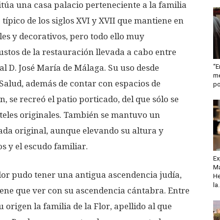
itúa una casa palacio perteneciente a la familia
o típico de los siglos XVI y XVII que mantiene en
les y decorativos, pero todo ello muy
ustos de la restauración llevada a cabo entre
“E
al D. José María de Málaga. Su uso desde
me
 Salud, además de contar con espacios de
po
, se recreó el patio porticado, del que sólo se
eles originales. También se mantuvo un
ada original, aunque elevando su altura y
 y el escudo familiar.
Ex
Ma
Flor pudo tener una antigua ascendencia judía,
He
la.
iene que ver con su ascendencia cántabra. Entre
 origen la familia de la Flor, apellido al que