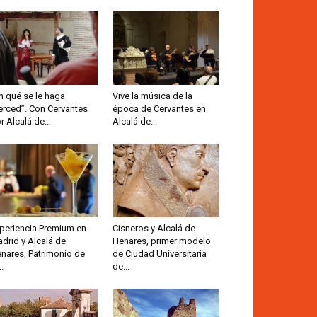
n qué se le haga
Vive la música de la
rced”. Con Cervantes
época de Cervantes en
r Alcalá de...
Alcalá de...
periencia Premium en
Cisneros y Alcalá de
drid y Alcalá de
Henares, primer modelo
nares, Patrimonio de
de Ciudad Universitaria
..
de...