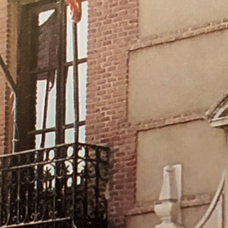
turismo
y
mas