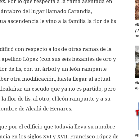
z. Por lo que respecta a la rama asentada en
 cántabro del lugar llamado Carandia,
a ascendencia le vino a la familia la flor de lis
VI
y 
tr
dificó con respecto a los de otras ramas de la
 apellido López (con sus seis bezantes de oro y
 flor de lis, con un árbol y un león rampante
ber otra modificación, hasta llegar al actual
Vi
lcalaína: un escudo que ya no es partido, pero
Al
a flor de lis; al otro, el león rampante y a su
l nombre de Alcalá de Henares.
e por el edificio que todavía lleva su nombre
Vi
cia en los siglos XVI y XVII. Francisco López de