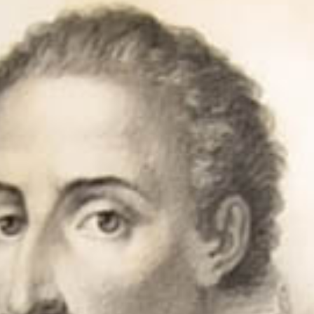
turismo
y
mas