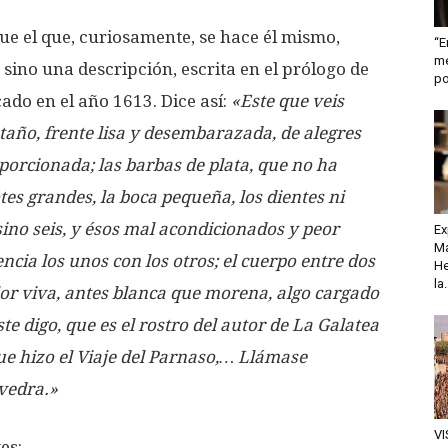
que el que, curiosamente, se hace él mismo,
“E
me
sino una descripción, escrita en el prólogo de
po
ado en el año 1613. Dice así:
«Este que veis
staño, frente lisa y desembarazada, de alegres
porcionada; las barbas de plata, que no ha
tes grandes, la boca pequeña, los dientes ni
ino seis, y ésos mal acondicionados y peor
Ex
Ma
cia los unos con los otros; el cuerpo entre dos
He
la.
lor viva, antes blanca que morena, algo cargado
te digo, que es el rostro del autor de La Galatea
ue hizo el Viaje del Parnaso,… Llámase
vedra.»
VI
es: