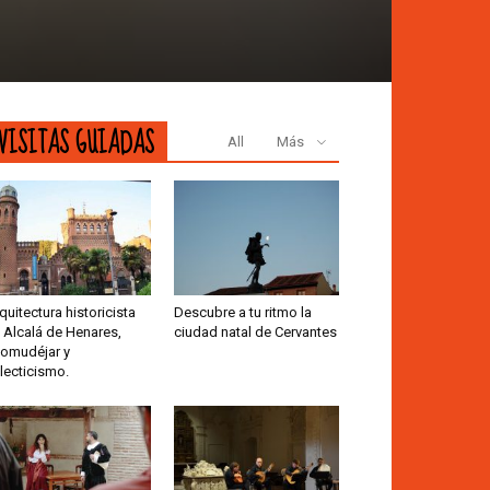
VISITAS GUIADAS
All
Más
quitectura historicista
Descubre a tu ritmo la
 Alcalá de Henares,
ciudad natal de Cervantes
omudéjar y
lecticismo.