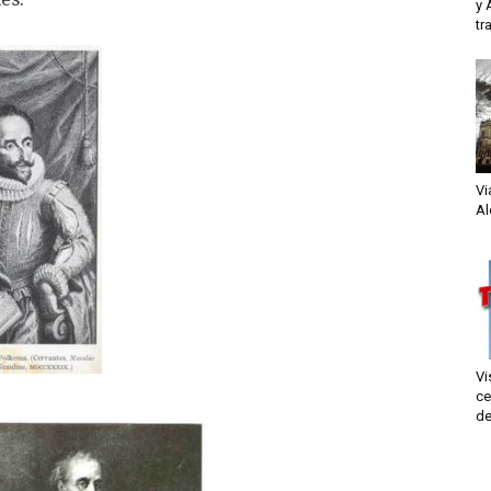
y 
tr
Vi
Al
Vi
ce
de