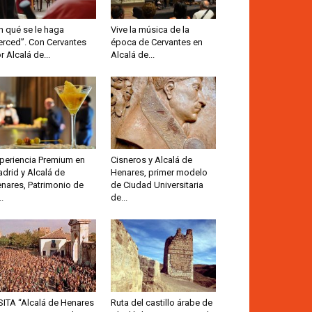
n qué se le haga
Vive la música de la
rced”. Con Cervantes
época de Cervantes en
r Alcalá de...
Alcalá de...
periencia Premium en
Cisneros y Alcalá de
drid y Alcalá de
Henares, primer modelo
nares, Patrimonio de
de Ciudad Universitaria
..
de...
SITA “Alcalá de Henares
Ruta del castillo árabe de