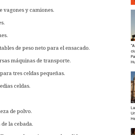
de vagones y camiones.
s.
nes.
“A
ables de peso neto para el ensacado.
ci
Pa
ersas máquinas de transporte.
H
 para tres celdas pequeñas.
edias celdas.
La
ieza de polvo.
Un
He
 de la cebada.