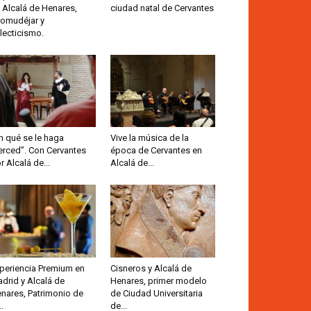
 Alcalá de Henares,
ciudad natal de Cervantes
omudéjar y
lecticismo.
n qué se le haga
Vive la música de la
rced”. Con Cervantes
época de Cervantes en
r Alcalá de...
Alcalá de...
periencia Premium en
Cisneros y Alcalá de
drid y Alcalá de
Henares, primer modelo
nares, Patrimonio de
de Ciudad Universitaria
..
de...