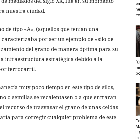
o de mediados del siglo XX, fue en su momento
en
ne
ra nuestra ciudad.
ec
mo de tipo «A», (aquellos que tenían una
e caracterizaba por ser un ejemplo de «silo de
nezamiento del grano de manera óptima para su
na infraestructura estratégica debido a la
“E
me
or ferrocarril.
po
necía muy poco tiempo en este tipo de silos,
no o semillas se recalentasen o a que entraran
 el recurso de trasvasar el grano de unas celdas
inaría para corregir cualquier problema de este
Ex
Ma
He
la.