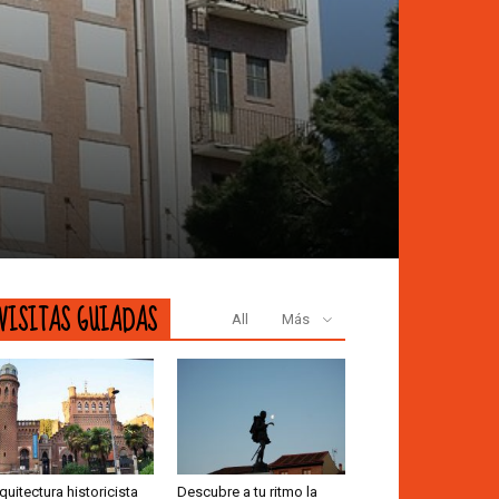
VISITAS GUIADAS
All
Más
quitectura historicista
Descubre a tu ritmo la