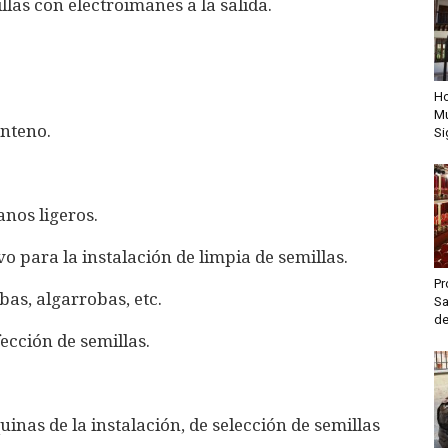
las con electroimanes a la salida.
Ho
Mu
enteno.
Si
nos ligeros.
o para la instalación de limpia de semillas.
Pr
as, algarrobas, etc.
Sa
de
ección de semillas.
inas de la instalación, de selección de semillas