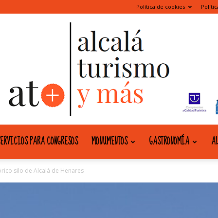
Política de cookies
Políti
ERVICIOS PARA CONGRESOS
MONUMENTOS
GASTRONOMÍA
AL
alcala
órico silo de Alcalá de Henares