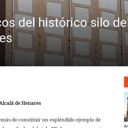
s del histórico silo de
res
 Alcalá de Henares
demás de constituir un espléndido ejemplo de
Ar