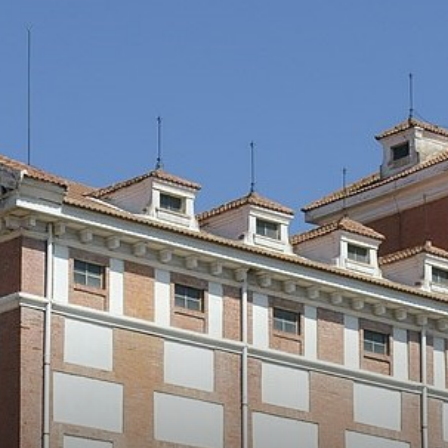
turismo
y
mas