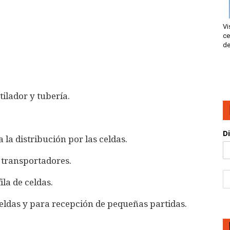
Vi
ce
de
ilador y tubería.
D
la distribución por las celdas.
s transportadores.
la de celdas.
eldas y para recepción de pequeñas partidas.