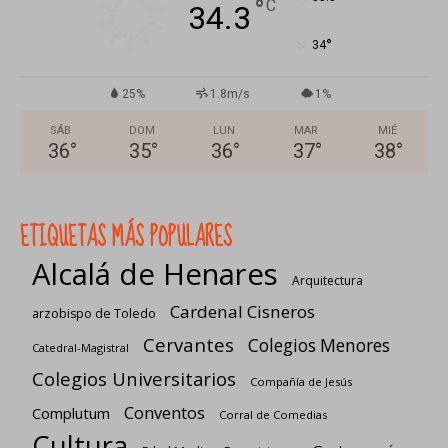
°
C
34.3
°
34
25%
1.8m/s
1%
SÁB
DOM
LUN
MAR
MIÉ
36
°
35
°
36
°
37
°
38
°
ETIQUETAS MÁS POPULARES
Alcalá de Henares
Arquitectura
Cardenal Cisneros
arzobispo de Toledo
Cervantes
Colegios Menores
Catedral-Magistral
Colegios Universitarios
Compañía de Jesús
Conventos
Complutum
Corral de Comedias
Cultura