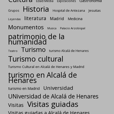
Gastronomía
Edad Media
Exposiciones
Historia
Jesuitas
Grupos
Hospital de Antezana
literatura
Madrid
Medicina
Leyendas
Monumentos
Palacio Arzobispal
Musica
patrimonio de la
humanidad
Turismo
turismo Alcalá de Henares
Teatro
Turismo cultural
Turismo Cultural en Alcalá de Henares y Madrid
turismo en Alcalá de
Henares
Universidad
turismo en Madrid
UNiversidad de Alcalá de Henares
Visitas guiadas
Visitas
Visitas guiadas a Alcalá de Henares