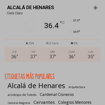
ALCALÁ DE HENARES
Cielo Claro
°
37.5
°
C
36.4
°
34.9
23%
3.1m/s
0%
JUE
VIE
SÁB
DOM
LUN
36
°
37
°
37
°
36
°
35
°
ETIQUETAS MÁS POPULARES
Alcalá de Henares
Arquitectura
Cardenal Cisneros
arzobispo de Toledo
Cervantes
Colegios Menores
Catedral-Magistral