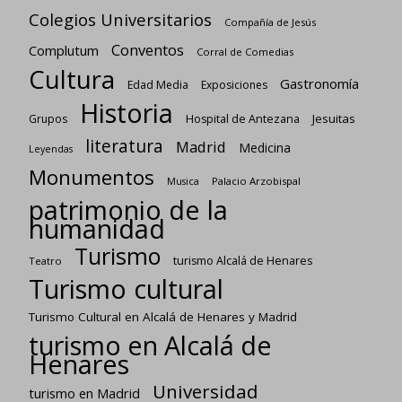
Colegios Universitarios
Compañía de Jesús
Conventos
Complutum
Corral de Comedias
Cultura
Gastronomía
Edad Media
Exposiciones
Historia
Jesuitas
Grupos
Hospital de Antezana
literatura
Madrid
Medicina
Leyendas
Monumentos
Palacio Arzobispal
Musica
patrimonio de la
humanidad
Turismo
turismo Alcalá de Henares
Teatro
Turismo cultural
Turismo Cultural en Alcalá de Henares y Madrid
turismo en Alcalá de
Henares
Universidad
turismo en Madrid