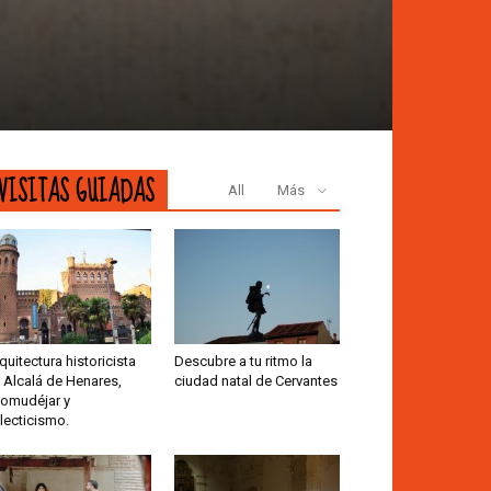
VISITAS GUIADAS
All
Más
quitectura historicista
Descubre a tu ritmo la
 Alcalá de Henares,
ciudad natal de Cervantes
omudéjar y
lecticismo.