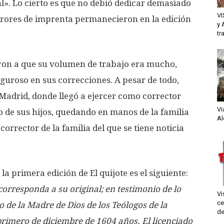
l». Lo cierto es que no debió dedicar demasiado
VI
rrores de imprenta permanecieron en la edición
y 
tr
eron a que su volumen de trabajo era mucho,
guroso en sus correcciones. A pesar de todo,
 Madrid, donde llegó a ejercer como corrector
Vi
no de sus hijos, quedando en manos de la familia
Al
 corrector de la familia del que se tiene noticia
 la primera edición de El quijote es el siguiente:
corresponda a su original; en testimonio de lo
Vi
ce
io de la Madre de Dios de los Teólogos de la
de
primero de diciembre de 1604 años.
El licenciado