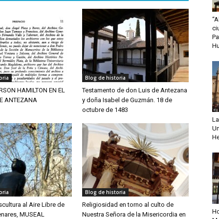
“A
ci
Pa
H
oria
Blog de historia
RSON HAMILTON EN EL
Testamento de don Luis de Antezana
DE ANTEZANA
y doña Isabel de Guzmán. 18 de
octubre de 1483
La
Un
He
oria
Blog de historia
ultura al Aire Libre de
Religiosidad en torno al culto de
Ho
Henares, MUSEAL
Nuestra Señora de la Misericordia en