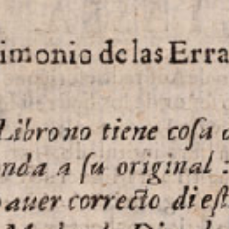
turismo
y
mas