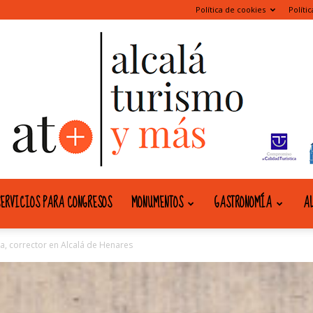
Política de cookies
Políti
ERVICIOS PARA CONGRESOS
MONUMENTOS
GASTRONOMÍA
AL
alcala
na, corrector en Alcalá de Henares