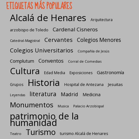
ETIQUETAS MÁS POPULARES
Alcalá de Henares
Arquitectura
Cardenal Cisneros
arzobispo de Toledo
Cervantes
Colegios Menores
Catedral-Magistral
Colegios Universitarios
Compañía de Jesús
Conventos
Complutum
Corral de Comedias
Cultura
Gastronomía
Edad Media
Exposiciones
Historia
Jesuitas
Grupos
Hospital de Antezana
literatura
Madrid
Medicina
Leyendas
Monumentos
Palacio Arzobispal
Musica
patrimonio de la
humanidad
Turismo
turismo Alcalá de Henares
Teatro