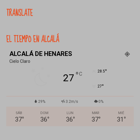
TRANSLATE
EL TIEMPO EN ALCALÁ
ALCALÁ DE HENARES
Cielo Claro
°
28.5
°
C
27
°
27
29%
3.2m/s
0%
SÁB
DOM
LUN
MAR
MIÉ
37
°
36
°
36
°
37
°
31
°