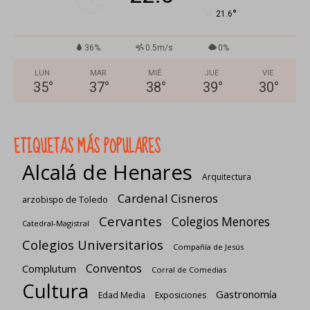
°
21.6
36%
0.5m/s
0%
LUN
MAR
MIÉ
JUE
VIE
35
°
37
°
38
°
39
°
30
°
ETIQUETAS MÁS POPULARES
Alcalá de Henares
Arquitectura
Cardenal Cisneros
arzobispo de Toledo
Cervantes
Colegios Menores
Catedral-Magistral
Colegios Universitarios
Compañía de Jesús
Conventos
Complutum
Corral de Comedias
Cultura
Gastronomía
Edad Media
Exposiciones