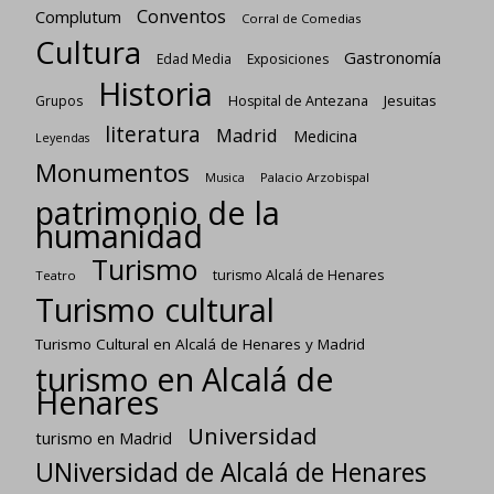
Conventos
Complutum
Corral de Comedias
Cultura
Gastronomía
Edad Media
Exposiciones
Historia
Jesuitas
Grupos
Hospital de Antezana
literatura
Madrid
Medicina
Leyendas
Monumentos
Palacio Arzobispal
Musica
patrimonio de la
humanidad
Turismo
turismo Alcalá de Henares
Teatro
Turismo cultural
Turismo Cultural en Alcalá de Henares y Madrid
turismo en Alcalá de
Henares
Universidad
turismo en Madrid
UNiversidad de Alcalá de Henares