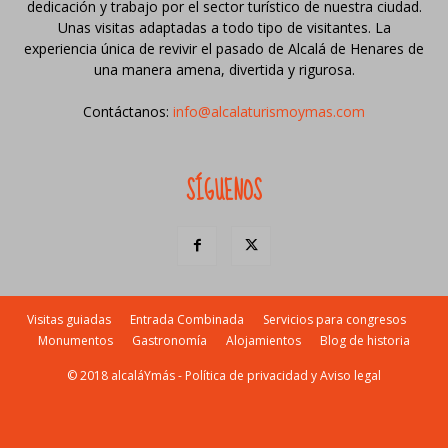
dedicación y trabajo por el sector turístico de nuestra ciudad.
Unas visitas adaptadas a todo tipo de visitantes. La
experiencia única de revivir el pasado de Alcalá de Henares de
una manera amena, divertida y rigurosa.
Contáctanos:
info@alcalaturismoymas.com
SÍGUENOS
Visitas guiadas
Entrada Combinada
Servicios para congresos
Monumentos
Gastronomía
Alojamientos
Blog de historia
© 2018 alcaláYmás -
Política de privacidad y Aviso legal