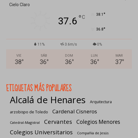
Cielo Claro
°
38.1
°
C
37.6
°
36.8
11%
3.6m/s
0%
VIE
SÁB
DOM
LUN
MAR
38
°
36
°
36
°
36
°
37
°
ETIQUETAS MÁS POPULARES
Alcalá de Henares
Arquitectura
Cardenal Cisneros
arzobispo de Toledo
Cervantes
Colegios Menores
Catedral-Magistral
Colegios Universitarios
Compañía de Jesús