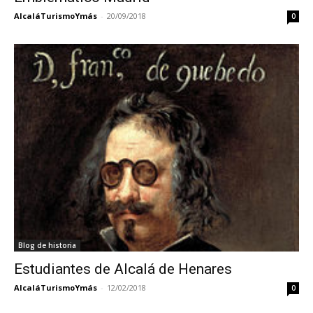
AlcaláTurismoYmás
-
20/09/2018
0
Blog de historia
Estudiantes de Alcalá de Henares
AlcaláTurismoYmás
-
12/02/2018
0