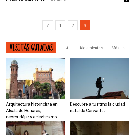
1
2
3
VISITAS GUIADAS
All
Alojamientos
Más
Arquitectura historicista en
Descubre a tu ritmo la ciudad
Alcalá de Henares,
natal de Cervantes
neomudéjar y eclecticismo.