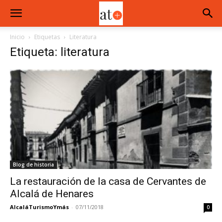
Inicio
Etiquetas
Literatura
Etiqueta: literatura
Blog de historia
La restauración de la casa de Cervantes de
Alcalá de Henares
AlcaláTurismoYmás
-
07/11/2018
0