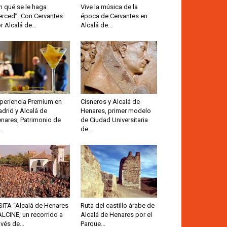
n qué se le haga
Vive la música de la
rced”. Con Cervantes
época de Cervantes en
r Alcalá de...
Alcalá de...
periencia Premium en
Cisneros y Alcalá de
drid y Alcalá de
Henares, primer modelo
nares, Patrimonio de
de Ciudad Universitaria
..
de...
SITA “Alcalá de Henares
Ruta del castillo árabe de
ALCINE, un recorrido a
Alcalá de Henares por el
avés de...
Parque...