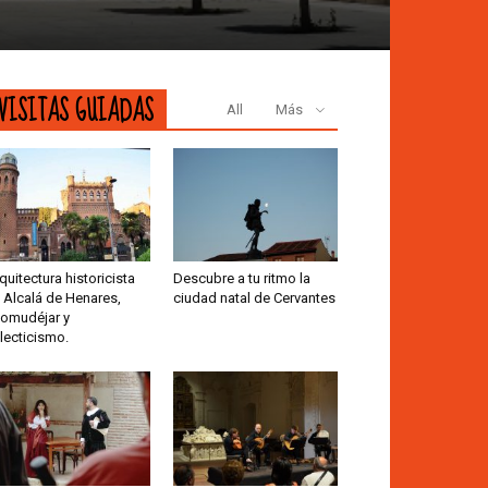
VISITAS GUIADAS
All
Más
quitectura historicista
Descubre a tu ritmo la
 Alcalá de Henares,
ciudad natal de Cervantes
omudéjar y
lecticismo.