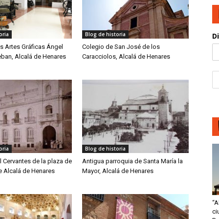
oria
Blog de historia
D
s Artes Gráficas Ángel
Colegio de San José de los
eban, Alcalá de Henares
Caracciolos, Alcalá de Henares
oria
Blog de historia
l Cervantes de la plaza de
Antigua parroquia de Santa María la
e Alcalá de Henares
Mayor, Alcalá de Henares
“A
ci