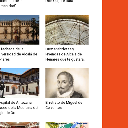
trimonio de la
Don Quijote para...
umanidad”
 fachada de la
Diez anécdotas y
iversidad de Alcalá de
leyendas de Alcalá de
nares
Henares que te gustará...
spital de Antezana,
El retrato de Miguel de
seo de la Medicina del
Cervantes
glo de Oro