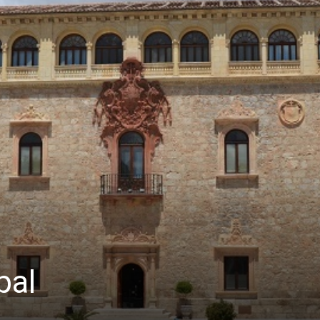
turismo
y
mas
pal