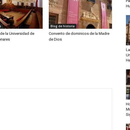
Pa
H
s
Blog de historia
 de la Universidad de
Convento de dominicos de la Madre
enares
de Dios
La
Un
He
Ho
Mu
Si