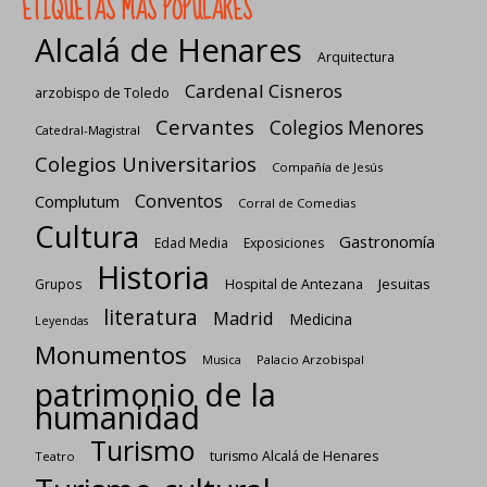
ETIQUETAS MÁS POPULARES
Alcalá de Henares
Arquitectura
Cardenal Cisneros
arzobispo de Toledo
Cervantes
Colegios Menores
Catedral-Magistral
Colegios Universitarios
Compañía de Jesús
Conventos
Complutum
Corral de Comedias
Cultura
Gastronomía
Edad Media
Exposiciones
Historia
Jesuitas
Grupos
Hospital de Antezana
literatura
Madrid
Medicina
Leyendas
Monumentos
Palacio Arzobispal
Musica
patrimonio de la
humanidad
Turismo
turismo Alcalá de Henares
Teatro