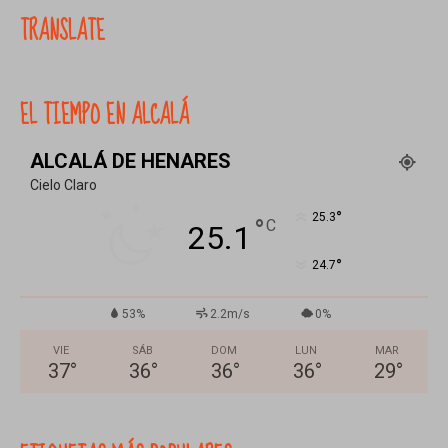
TRANSLATE
EL TIEMPO EN ALCALÁ
ALCALÁ DE HENARES
Cielo Claro
°
25.3
°
C
25.1
°
24.7
53%
2.2m/s
0%
VIE
SÁB
DOM
LUN
MAR
37
°
36
°
36
°
36
°
29
°