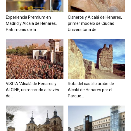
Experiencia Premium en
Cisneros y Alcalá de Henares,
Madrid y Alcalá de Henares,
primer modelo de Ciudad
Patrimonio de la...
Universitaria de...
VISITA “Alcalá de Henares y
Ruta del castillo árabe de
ALCINE, un recorrido a través
Alcalá de Henares por el
de...
Parque...