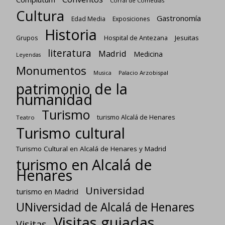
Corral de Comedias
Cultura
Gastronomía
Edad Media
Exposiciones
Historia
Jesuitas
Grupos
Hospital de Antezana
literatura
Madrid
Medicina
Leyendas
Monumentos
Palacio Arzobispal
Musica
patrimonio de la
humanidad
Turismo
turismo Alcalá de Henares
Teatro
Turismo cultural
Turismo Cultural en Alcalá de Henares y Madrid
turismo en Alcalá de
Henares
Universidad
turismo en Madrid
UNiversidad de Alcalá de Henares
Visitas guiadas
Visitas