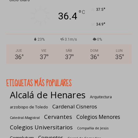
°
37.5
°
C
36.4
°
34.9
23%
3.1m/s
0%
JUE
VIE
SÁB
DOM
LUN
36
°
37
°
37
°
36
°
35
°
ETIQUETAS MÁS POPULARES
Alcalá de Henares
Arquitectura
Cardenal Cisneros
arzobispo de Toledo
Cervantes
Colegios Menores
Catedral-Magistral
Colegios Universitarios
Compañía de Jesús
Conventos
Complutum