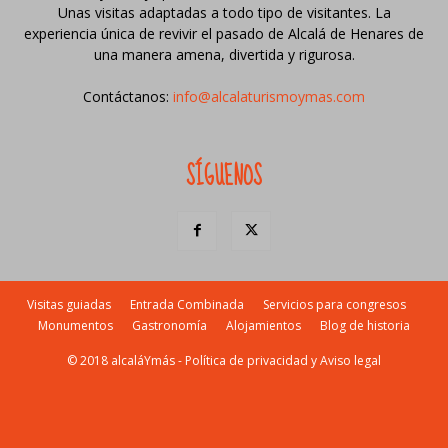
Unas visitas adaptadas a todo tipo de visitantes. La
experiencia única de revivir el pasado de Alcalá de Henares de
una manera amena, divertida y rigurosa.
Contáctanos:
info@alcalaturismoymas.com
SÍGUENOS
Visitas guiadas
Entrada Combinada
Servicios para congresos
Monumentos
Gastronomía
Alojamientos
Blog de historia
© 2018 alcaláYmás -
Política de privacidad y Aviso legal