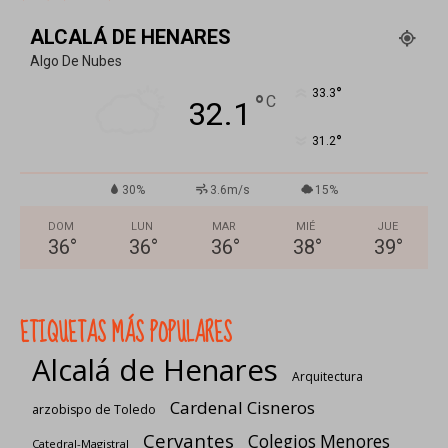
ALCALÁ DE HENARES
Algo De Nubes
°
33.3
°
C
32.1
°
31.2
30%
3.6m/s
15%
DOM
LUN
MAR
MIÉ
JUE
36
°
36
°
36
°
38
°
39
°
ETIQUETAS MÁS POPULARES
Alcalá de Henares
Arquitectura
Cardenal Cisneros
arzobispo de Toledo
Cervantes
Colegios Menores
Catedral-Magistral