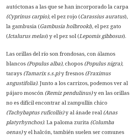
autóctonas a las que se han incorporado la carpa
(Cyprinus carpio),
el pez rojo (
Carassius auratus
),
la gambusia (
Gambusia holbrooki
), el pez gato
(
Ictalurus melas
) y el pez sol (
Lepomis gibbosus
).
Las orillas del río son frondosas, con álamos
blancos
(Populus alba)
, chopos
(Populus nigra)
,
tarays
(Tamarix s.s.p)
y fresnos
(Fraximus
angustifolia)
. Junto a los carrizos, podemos ver al
pájaro moscón
(Remiz pendulinus)
y en las orillas
no es difícil encontrar al zampullín chico
(Tachybaptus ruficollis)
y al ánade real
(Anas
platyrhynchos)
. La paloma zurita
(Columba
oenas)
y el halcón, también suelen ser comunes