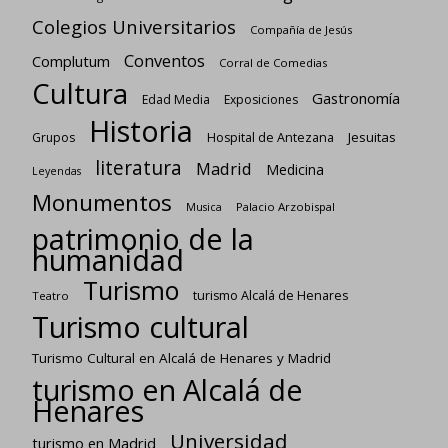
Colegios Universitarios
Compañía de Jesús
Conventos
Complutum
Corral de Comedias
Cultura
Gastronomía
Edad Media
Exposiciones
Historia
Jesuitas
Grupos
Hospital de Antezana
literatura
Madrid
Medicina
Leyendas
Monumentos
Palacio Arzobispal
Musica
patrimonio de la
humanidad
Turismo
turismo Alcalá de Henares
Teatro
Turismo cultural
Turismo Cultural en Alcalá de Henares y Madrid
turismo en Alcalá de
Henares
Universidad
turismo en Madrid