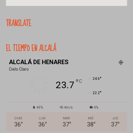
TRANSLATE
EL TIEMPO EN ALCALÁ
ALCALÁ DE HENARES
Cielo Claro
°
24.6
°
C
23.7
°
22.2
49%
4m/s
4%
DOM
LUN
MAR
MIÉ
JUE
36
°
36
°
37
°
38
°
37
°