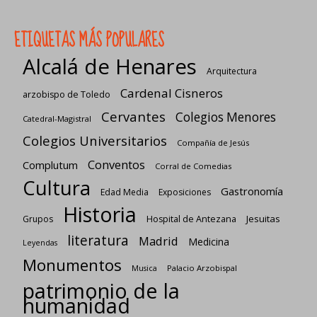
ETIQUETAS MÁS POPULARES
Alcalá de Henares
Arquitectura
Cardenal Cisneros
arzobispo de Toledo
Cervantes
Colegios Menores
Catedral-Magistral
Colegios Universitarios
Compañía de Jesús
Conventos
Complutum
Corral de Comedias
Cultura
Gastronomía
Edad Media
Exposiciones
Historia
Jesuitas
Grupos
Hospital de Antezana
literatura
Madrid
Medicina
Leyendas
Monumentos
Palacio Arzobispal
Musica
patrimonio de la
humanidad