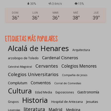
30%
3.6m/s
15%
DOM
LUN
MAR
MIÉ
JUE
36
°
36
°
36
°
38
°
39
°
ETIQUETAS MÁS POPULARES
Alcalá de Henares
Arquitectura
Cardenal Cisneros
arzobispo de Toledo
Cervantes
Colegios Menores
Catedral-Magistral
Colegios Universitarios
Compañía de Jesús
Conventos
Complutum
Corral de Comedias
Cultura
Gastronomía
Edad Media
Exposiciones
Historia
Jesuitas
Grupos
Hospital de Antezana
literatura
Madrid
Medicina
Leyendas