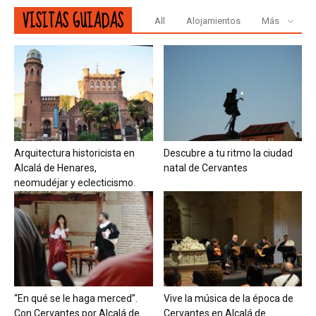
VISITAS GUIADAS
All
Alojamientos
Más
Arquitectura historicista en
Descubre a tu ritmo la ciudad
Alcalá de Henares,
natal de Cervantes
neomudéjar y eclecticismo.
“En qué se le haga merced”.
Vive la música de la época de
Con Cervantes por Alcalá de...
Cervantes en Alcalá de...