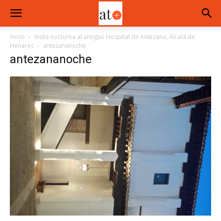
Inicio
Visita nocturna al antiguo Hospital de Antezana, Alcalá de
Henares
antezananoche
antezananoche