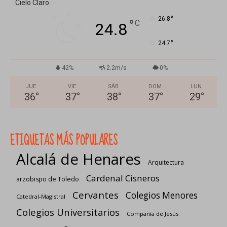
Cielo Claro
°
26.8
°
C
24.8
°
24.7
42%
2.2m/s
0%
JUE
VIE
SÁB
DOM
LUN
36
°
37
°
38
°
37
°
29
°
ETIQUETAS MÁS POPULARES
Alcalá de Henares
Arquitectura
Cardenal Cisneros
arzobispo de Toledo
Cervantes
Colegios Menores
Catedral-Magistral
Colegios Universitarios
Compañía de Jesús