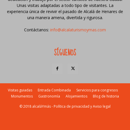
Unas visitas adaptadas a todo tipo de visitantes. La
experiencia única de revivir el pasado de Alcalá de Henares de
una manera amena, divertida y rigurosa.
Contáctanos:
info@alcalaturismoymas.com
SÍGUENOS
Visitas guiadas
Entrada Combinada
Servicios para congresos
Monumentos
Gastronomía
Alojamientos
Blog de historia
© 2018 alcaláYmás -
Política de privacidad y Aviso legal