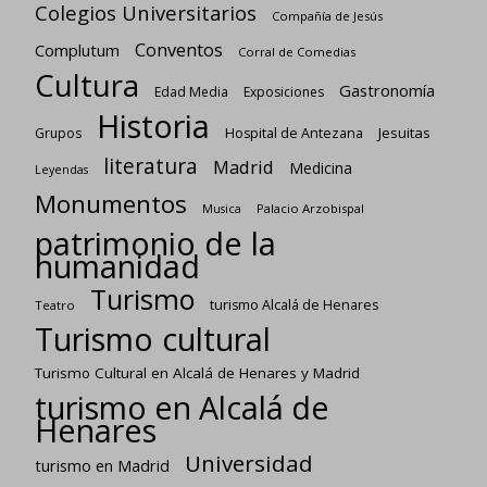
Colegios Universitarios
Compañía de Jesús
Conventos
Complutum
Corral de Comedias
Cultura
Gastronomía
Edad Media
Exposiciones
Historia
Jesuitas
Grupos
Hospital de Antezana
literatura
Madrid
Medicina
Leyendas
Monumentos
Palacio Arzobispal
Musica
patrimonio de la
humanidad
Turismo
turismo Alcalá de Henares
Teatro
Turismo cultural
Turismo Cultural en Alcalá de Henares y Madrid
turismo en Alcalá de
Henares
Universidad
turismo en Madrid