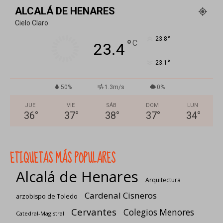
ALCALÁ DE HENARES
Cielo Claro
°
23.8
°
C
23.4
°
23.1
50%
1.3m/s
0%
JUE
VIE
SÁB
DOM
LUN
36
°
37
°
38
°
37
°
34
°
ETIQUETAS MÁS POPULARES
Alcalá de Henares
Arquitectura
Cardenal Cisneros
arzobispo de Toledo
Cervantes
Colegios Menores
Catedral-Magistral