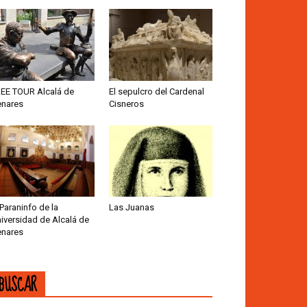
EE TOUR Alcalá de
El sepulcro del Cardenal
nares
Cisneros
 Paraninfo de la
Las Juanas
iversidad de Alcalá de
nares
BUSCAR