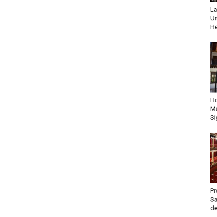
La
Un
He
Ho
Mu
Si
Pr
Sa
de