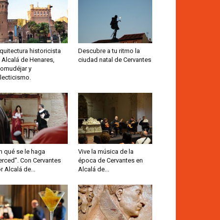
quitectura historicista
Descubre a tu ritmo la
 Alcalá de Henares,
ciudad natal de Cervantes
omudéjar y
lecticismo.
n qué se le haga
Vive la música de la
rced”. Con Cervantes
época de Cervantes en
r Alcalá de...
Alcalá de...