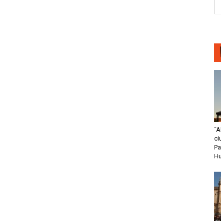
“A
ci
Pa
H