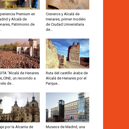
periencia Premium en
Cisneros y Alcalá de
drid y Alcalá de
Henares, primer modelo
nares, Patrimonio de
de Ciudad Universitaria
..
de...
SITA “Alcalá de Henares
Ruta del castillo árabe de
ALCINE, un recorrido a
Alcalá de Henares por el
avés de...
Parque...
aje por la Alcarria de
Museos de Madrid, una