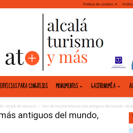
Política de cookies
Políti
ERVICIOS PARA CONGRESOS
MONUMENTOS
GASTRONOMÍA
AL
alcala
do, Alcalá de Henares
Uno de los planetarios más antiguos del mundo, Alca
 más antiguos del mundo,