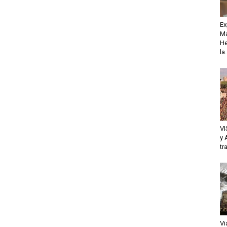
Ex
Ma
He
la.
VI
y 
tr
Vi