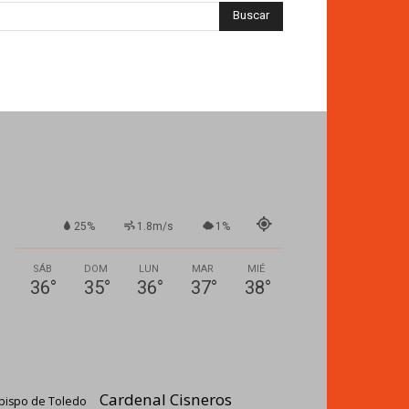
25%
1.8m/s
1%
SÁB
DOM
LUN
MAR
MIÉ
36
°
35
°
36
°
37
°
38
°
Cardenal Cisneros
bispo de Toledo