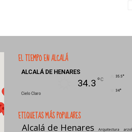
EL TIEMPO EN ALCALÁ
ALCALÁ DE HENARES
°
35.5
°
C
34.3
°
34
Cielo Claro
ETIQUETAS MÁS POPULARES
Alcalá de Henares
Arquitectura
arzo