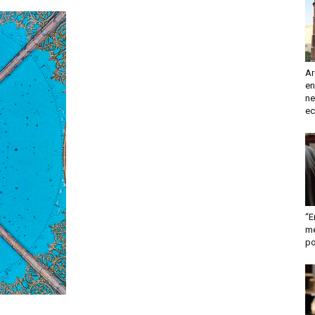
turismo
Ar
en
y
ne
ec
mas
“E
me
po