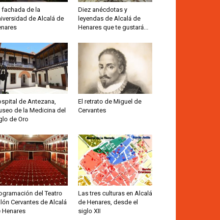
 fachada de la
Diez anécdotas y
iversidad de Alcalá de
leyendas de Alcalá de
nares
Henares que te gustará...
spital de Antezana,
El retrato de Miguel de
seo de la Medicina del
Cervantes
glo de Oro
ogramación del Teatro
Las tres culturas en Alcalá
lón Cervantes de Alcalá
de Henares, desde el
 Henares
siglo XII