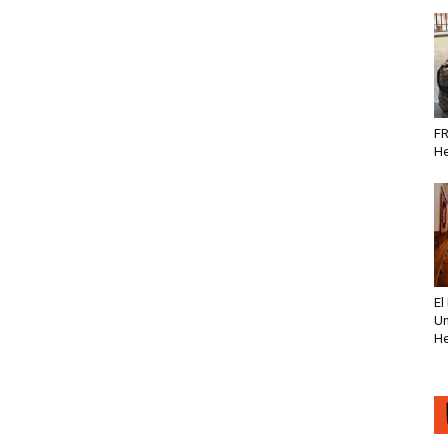
FR
He
El
Un
He