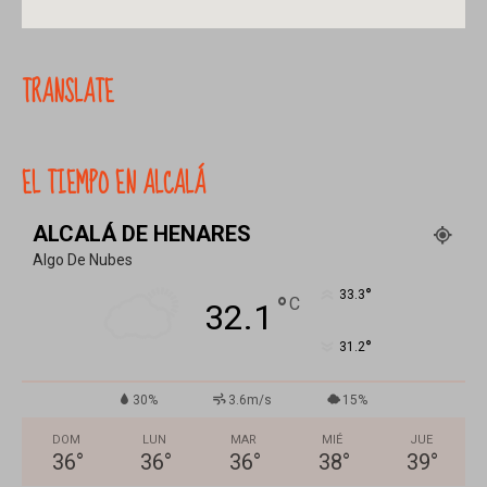
TRANSLATE
EL TIEMPO EN ALCALÁ
ALCALÁ DE HENARES
Algo De Nubes
°
33.3
°
C
32.1
°
31.2
30%
3.6m/s
15%
DOM
LUN
MAR
MIÉ
JUE
36
°
36
°
36
°
38
°
39
°