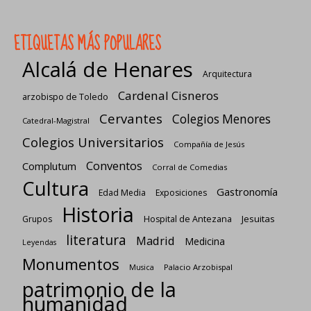
ETIQUETAS MÁS POPULARES
Alcalá de Henares
Arquitectura
Cardenal Cisneros
arzobispo de Toledo
Cervantes
Colegios Menores
Catedral-Magistral
Colegios Universitarios
Compañía de Jesús
Conventos
Complutum
Corral de Comedias
Cultura
Gastronomía
Edad Media
Exposiciones
Historia
Jesuitas
Grupos
Hospital de Antezana
literatura
Madrid
Medicina
Leyendas
Monumentos
Palacio Arzobispal
Musica
patrimonio de la
humanidad