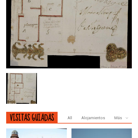
VISITAS GUIADAS
All
Alojamientos
Más