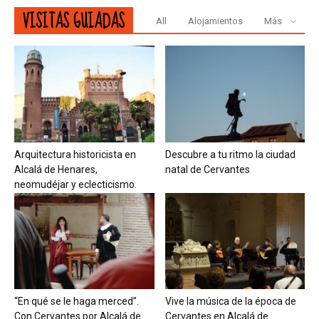
VISITAS GUIADAS
All
Alojamientos
Más
Arquitectura historicista en
Descubre a tu ritmo la ciudad
Alcalá de Henares,
natal de Cervantes
neomudéjar y eclecticismo.
“En qué se le haga merced”.
Vive la música de la época de
Con Cervantes por Alcalá de...
Cervantes en Alcalá de...