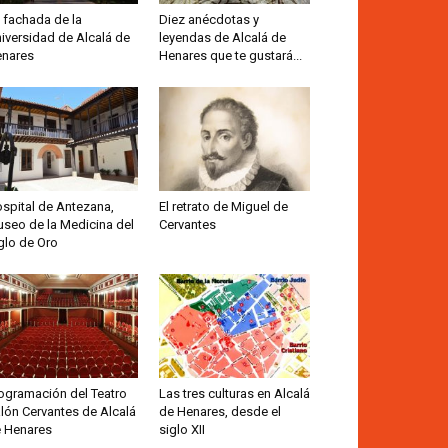
 fachada de la
Diez anécdotas y
iversidad de Alcalá de
leyendas de Alcalá de
nares
Henares que te gustará...
spital de Antezana,
El retrato de Miguel de
seo de la Medicina del
Cervantes
glo de Oro
ogramación del Teatro
Las tres culturas en Alcalá
lón Cervantes de Alcalá
de Henares, desde el
 Henares
siglo XII