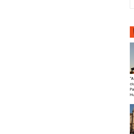
“A
ci
Pa
H