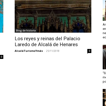
turismo
Ar
en
Blog de historia
y
ne
ec
Los reyes y reinas del Palacio
Laredo de Alcalá de Henares
AlcaláTurismoYmás
-
25/11/2018
0
0
mas
“E
me
po