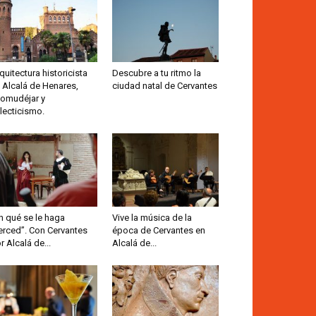
quitectura historicista
Descubre a tu ritmo la
 Alcalá de Henares,
ciudad natal de Cervantes
omudéjar y
lecticismo.
n qué se le haga
Vive la música de la
rced”. Con Cervantes
época de Cervantes en
r Alcalá de...
Alcalá de...