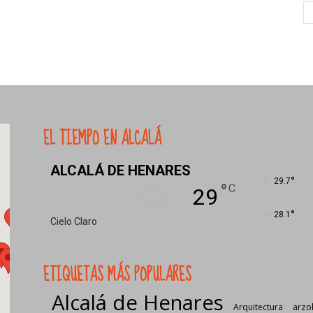
EL TIEMPO EN ALCALÁ
ALCALÁ DE HENARES
°
29.7
°
C
29
°
28.1
Cielo Claro
ETIQUETAS MÁS POPULARES
Alcalá de Henares
Arquitectura
arzo