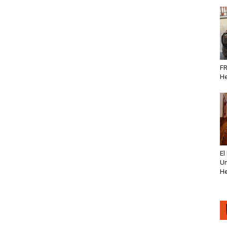
FR
He
El
Un
He