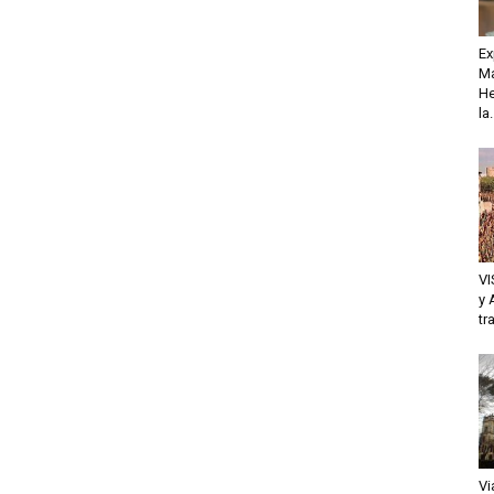
Ex
Ma
He
la.
VI
y 
tr
Vi