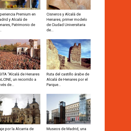
periencia Premium en
Cisneros y Alcalá de
drid y Alcalá de
Henares, primer modelo
nares, Patrimonio de
de Ciudad Universitaria
..
de...
SITA “Alcalá de Henares
Ruta del castillo árabe de
ALCINE, un recorrido a
Alcalá de Henares por el
avés de...
Parque...
aje por la Alcarria de
Museos de Madrid, una