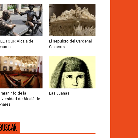
EE TOUR Alcalá de
El sepulcro del Cardenal
nares
Cisneros
 Paraninfo de la
Las Juanas
iversidad de Alcalá de
nares
BUSCAR