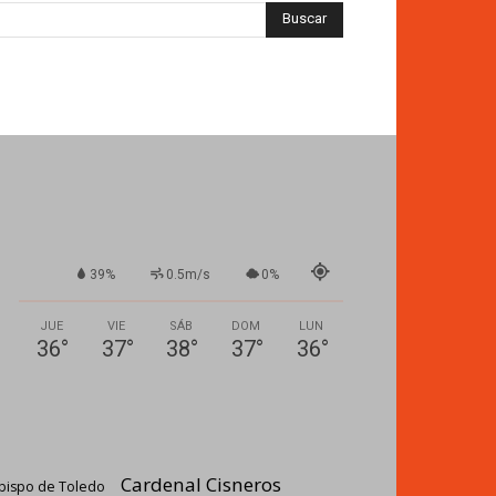
39%
0.5m/s
0%
JUE
VIE
SÁB
DOM
LUN
36
°
37
°
38
°
37
°
36
°
Cardenal Cisneros
bispo de Toledo