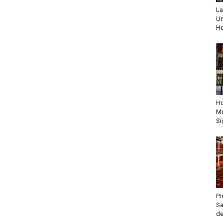
La
Un
He
Ho
Mu
Si
Pr
Sa
de