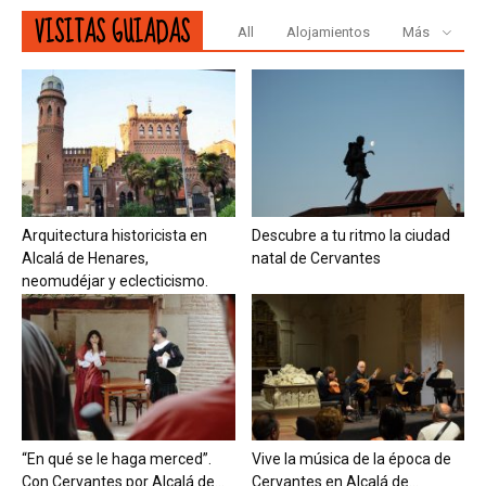
VISITAS GUIADAS
All
Alojamientos
Más
Arquitectura historicista en
Descubre a tu ritmo la ciudad
Alcalá de Henares,
natal de Cervantes
neomudéjar y eclecticismo.
“En qué se le haga merced”.
Vive la música de la época de
Con Cervantes por Alcalá de...
Cervantes en Alcalá de...