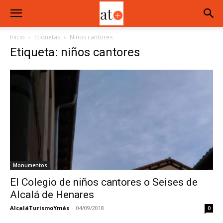
Inicio
Etiquetas
Niños cantores
Etiqueta: niños cantores
Monumentos
El Colegio de niños cantores o Seises de
Alcalá de Henares
AlcaláTurismoYmás
-
04/09/2018
0