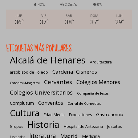
42%
2.2m/s
0%
JUE
VIE
SÁB
DOM
LUN
36
°
37
°
38
°
37
°
29
°
ETIQUETAS MÁS POPULARES
Alcalá de Henares
Arquitectura
Cardenal Cisneros
arzobispo de Toledo
Cervantes
Colegios Menores
Catedral-Magistral
Colegios Universitarios
Compañía de Jesús
Conventos
Complutum
Corral de Comedias
Cultura
Gastronomía
Edad Media
Exposiciones
Historia
Jesuitas
Grupos
Hospital de Antezana
literatura
Madrid
Medicina
Leyendas