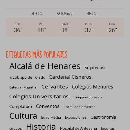
35%
0.9m/s
0%
JUE
VIE
SÁB
DOM
LUN
36
°
38
°
38
°
37
°
26
°
ETIQUETAS MÁS POPULARES
Alcalá de Henares
Arquitectura
Cardenal Cisneros
arzobispo de Toledo
Cervantes
Colegios Menores
Catedral-Magistral
Colegios Universitarios
Compañía de Jesús
Conventos
Complutum
Corral de Comedias
Cultura
Gastronomía
Edad Media
Exposiciones
Historia
Jesuitas
Grupos
Hospital de Antezana