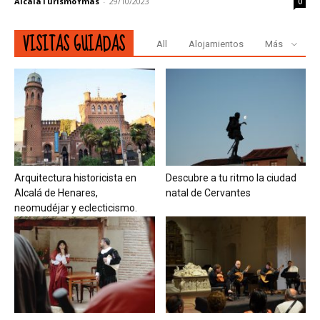
AlcaláTurismoYmás
-
29/10/2023
0
VISITAS GUIADAS
All
Alojamientos
Más
Arquitectura historicista en
Descubre a tu ritmo la ciudad
Alcalá de Henares,
natal de Cervantes
neomudéjar y eclecticismo.