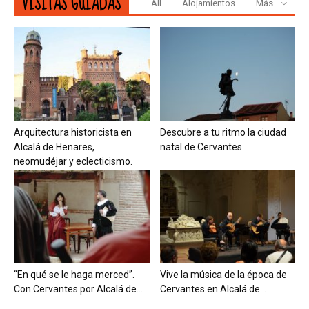
VISITAS GUIADAS
All
Alojamientos
Más
Arquitectura historicista en
Descubre a tu ritmo la ciudad
Alcalá de Henares,
natal de Cervantes
neomudéjar y eclecticismo.
“En qué se le haga merced”.
Vive la música de la época de
Con Cervantes por Alcalá de...
Cervantes en Alcalá de...