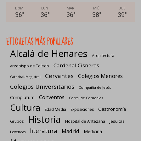
DOM
LUN
MAR
MIÉ
JUE
36
°
36
°
36
°
38
°
39
°
ETIQUETAS MÁS POPULARES
Alcalá de Henares
Arquitectura
Cardenal Cisneros
arzobispo de Toledo
Cervantes
Colegios Menores
Catedral-Magistral
Colegios Universitarios
Compañía de Jesús
Conventos
Complutum
Corral de Comedias
Cultura
Gastronomía
Edad Media
Exposiciones
Historia
Jesuitas
Grupos
Hospital de Antezana
literatura
Madrid
Medicina
Leyendas