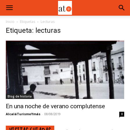
Inicio
Etiquetas
Lecturas
Etiqueta: lecturas
Blog de historia
En una noche de verano complutense
AlcaláTurismoYmás
-
08/08/2019
0