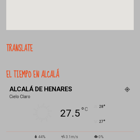
TRANSLATE
EL TIEMPO EN ALCALÁ
ALCALÁ DE HENARES
Cielo Claro
°
28
°
C
27.5
°
27
44%
3.1m/s
0%