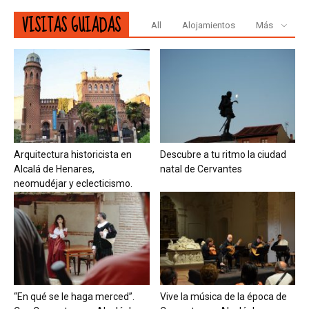
VISITAS GUIADAS
All
Alojamientos
Más
Arquitectura historicista en
Descubre a tu ritmo la ciudad
Alcalá de Henares,
natal de Cervantes
neomudéjar y eclecticismo.
“En qué se le haga merced”.
Vive la música de la época de