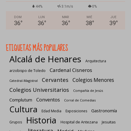
44%
3.1m/s
0%
DOM
LUN
MAR
MIÉ
JUE
36
°
36
°
36
°
38
°
39
°
ETIQUETAS MÁS POPULARES
Alcalá de Henares
Arquitectura
Cardenal Cisneros
arzobispo de Toledo
Cervantes
Colegios Menores
Catedral-Magistral
Colegios Universitarios
Compañía de Jesús
Conventos
Complutum
Corral de Comedias
Cultura
Gastronomía
Edad Media
Exposiciones
Historia
Jesuitas
Grupos
Hospital de Antezana
literatura