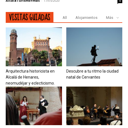
AlcaláTurismoYmás
-
17/05/2020
0
VISITAS GUIADAS
All
Alojamientos
Más
Arquitectura historicista en
Descubre a tu ritmo la ciudad
Alcalá de Henares,
natal de Cervantes
neomudéjar y eclecticismo.