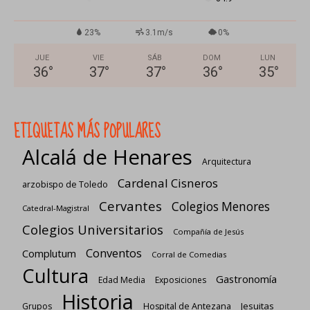
23%
3.1m/s
0%
JUE
VIE
SÁB
DOM
LUN
36
°
37
°
37
°
36
°
35
°
ETIQUETAS MÁS POPULARES
Alcalá de Henares
Arquitectura
Cardenal Cisneros
arzobispo de Toledo
Cervantes
Colegios Menores
Catedral-Magistral
Colegios Universitarios
Compañía de Jesús
Conventos
Complutum
Corral de Comedias
Cultura
Gastronomía
Edad Media
Exposiciones
Historia
Jesuitas
Grupos
Hospital de Antezana