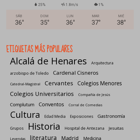
25%
1.8m/s
1%
SÁB
DOM
LUN
MAR
MIÉ
36
°
35
°
36
°
37
°
38
°
ETIQUETAS MÁS POPULARES
Alcalá de Henares
Arquitectura
Cardenal Cisneros
arzobispo de Toledo
Cervantes
Colegios Menores
Catedral-Magistral
Colegios Universitarios
Compañía de Jesús
Conventos
Complutum
Corral de Comedias
Cultura
Gastronomía
Edad Media
Exposiciones
Historia
Jesuitas
Grupos
Hospital de Antezana
literatura
Madrid
Medicina
Leyendas