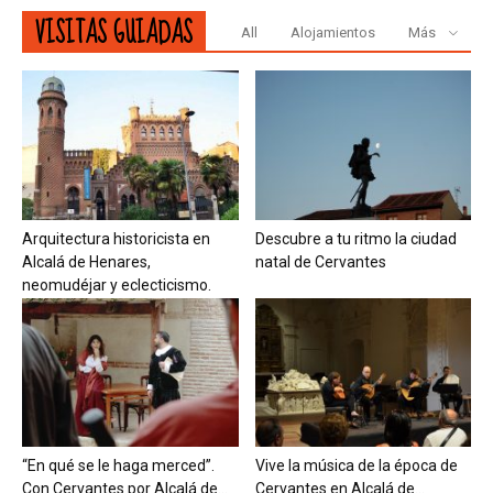
VISITAS GUIADAS
All
Alojamientos
Más
Arquitectura historicista en
Descubre a tu ritmo la ciudad
Alcalá de Henares,
natal de Cervantes
neomudéjar y eclecticismo.
“En qué se le haga merced”.
Vive la música de la época de
Con Cervantes por Alcalá de...
Cervantes en Alcalá de...