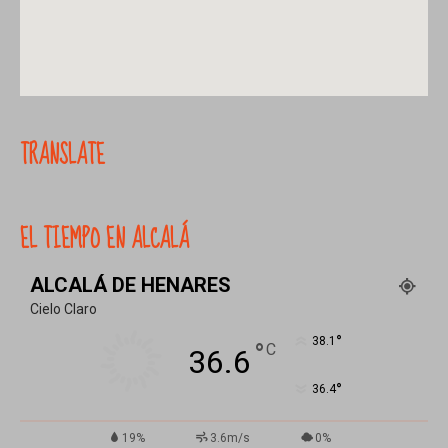
TRANSLATE
EL TIEMPO EN ALCALÁ
ALCALÁ DE HENARES
Cielo Claro
°
38.1
°
C
36.6
°
36.4
19%
3.6m/s
0%