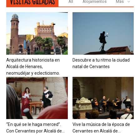
VISITAS GUIADAS
All
Alojamientos
Más
Arquitectura historicista en
Descubre a tu ritmo la ciudad
Alcalá de Henares,
natal de Cervantes
neomudéjar y eclecticismo.
“En qué se le haga merced”.
Vive la música de la época de
Con Cervantes por Alcalá de...
Cervantes en Alcalá de...