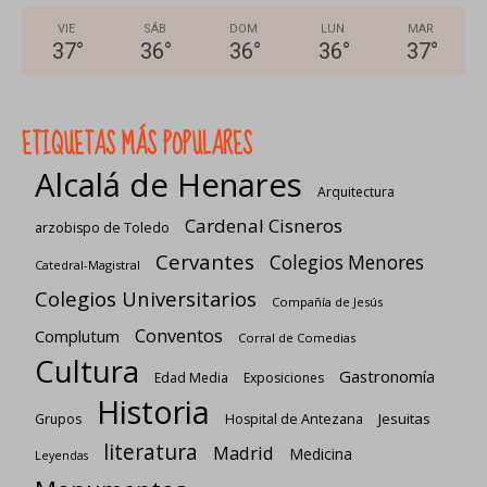
VIE
SÁB
DOM
LUN
MAR
37
°
36
°
36
°
36
°
37
°
ETIQUETAS MÁS POPULARES
Alcalá de Henares
Arquitectura
Cardenal Cisneros
arzobispo de Toledo
Cervantes
Colegios Menores
Catedral-Magistral
Colegios Universitarios
Compañía de Jesús
Conventos
Complutum
Corral de Comedias
Cultura
Gastronomía
Edad Media
Exposiciones
Historia
Jesuitas
Grupos
Hospital de Antezana
literatura
Madrid
Medicina
Leyendas