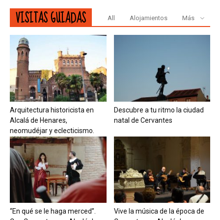
VISITAS GUIADAS
All
Alojamientos
Más
Arquitectura historicista en
Descubre a tu ritmo la ciudad
Alcalá de Henares,
natal de Cervantes
neomudéjar y eclecticismo.
“En qué se le haga merced”.
Vive la música de la época de