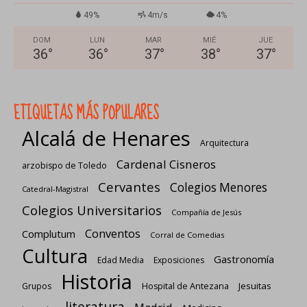
49%
4m/s
4%
DOM
LUN
MAR
MIÉ
JUE
36
°
36
°
37
°
38
°
37
°
ETIQUETAS MÁS POPULARES
Alcalá de Henares
Arquitectura
Cardenal Cisneros
arzobispo de Toledo
Cervantes
Colegios Menores
Catedral-Magistral
Colegios Universitarios
Compañía de Jesús
Conventos
Complutum
Corral de Comedias
Cultura
Gastronomía
Edad Media
Exposiciones
Historia
Jesuitas
Grupos
Hospital de Antezana
literatura