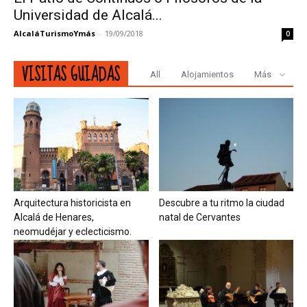
Universidad de Alcalá...
AlcaláTurismoYmás
-
19/09/2018
0
VISITAS GUIADAS
All
Alojamientos
Más
Arquitectura historicista en
Descubre a tu ritmo la ciudad
Alcalá de Henares,
natal de Cervantes
neomudéjar y eclecticismo.