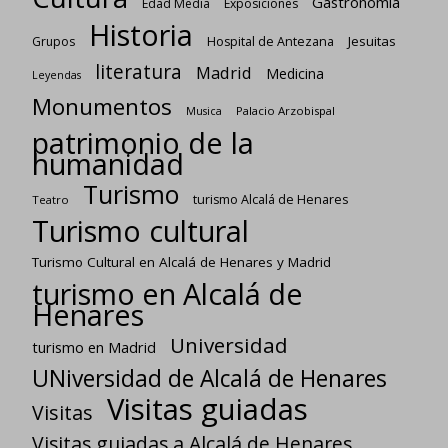
Gastronomía
Edad Media
Exposiciones
Historia
Jesuitas
Grupos
Hospital de Antezana
literatura
Madrid
Medicina
Leyendas
Monumentos
Palacio Arzobispal
Musica
patrimonio de la
humanidad
Turismo
turismo Alcalá de Henares
Teatro
Turismo cultural
Turismo Cultural en Alcalá de Henares y Madrid
turismo en Alcalá de
Henares
Universidad
turismo en Madrid
UNiversidad de Alcalá de Henares
Visitas guiadas
Visitas
Visitas guiadas a Alcalá de Henares