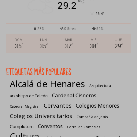
°
C
29.2
°
26.4
28%
0.5m/s
52%
DOM
LUN
MAR
MIÉ
JUE
35
°
35
°
37
°
38
°
29
°
ETIQUETAS MÁS POPULARES
Alcalá de Henares
Arquitectura
Cardenal Cisneros
arzobispo de Toledo
Cervantes
Colegios Menores
Catedral-Magistral
Colegios Universitarios
Compañía de Jesús
Conventos
Complutum
Corral de Comedias
Cultura