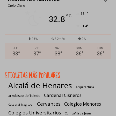
Cielo Claro
°
33.1
°
C
32.8
°
31.4
26%
2.2m/s
0%
JUE
VIE
SÁB
DOM
LUN
33
°
37
°
38
°
36
°
36
°
ETIQUETAS MÁS POPULARES
Alcalá de Henares
Arquitectura
Cardenal Cisneros
arzobispo de Toledo
Cervantes
Colegios Menores
Catedral-Magistral
Colegios Universitarios
Compañía de Jesús