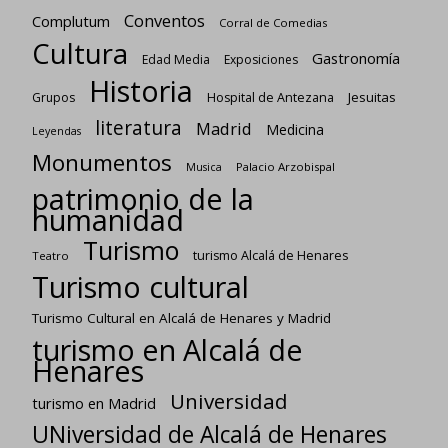
Conventos
Complutum
Corral de Comedias
Cultura
Gastronomía
Edad Media
Exposiciones
Historia
Jesuitas
Grupos
Hospital de Antezana
literatura
Madrid
Medicina
Leyendas
Monumentos
Palacio Arzobispal
Musica
patrimonio de la
humanidad
Turismo
turismo Alcalá de Henares
Teatro
Turismo cultural
Turismo Cultural en Alcalá de Henares y Madrid
turismo en Alcalá de
Henares
Universidad
turismo en Madrid
UNiversidad de Alcalá de Henares