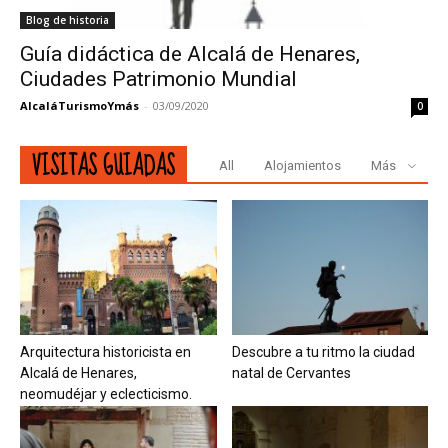
Blog de historia
Guía didáctica de Alcalá de Henares,
Ciudades Patrimonio Mundial
AlcaláTurismoYmás
-
03/09/2020
0
VISITAS GUIADAS
All
Alojamientos
Más
Arquitectura historicista en
Descubre a tu ritmo la ciudad
Alcalá de Henares,
natal de Cervantes
neomudéjar y eclecticismo.