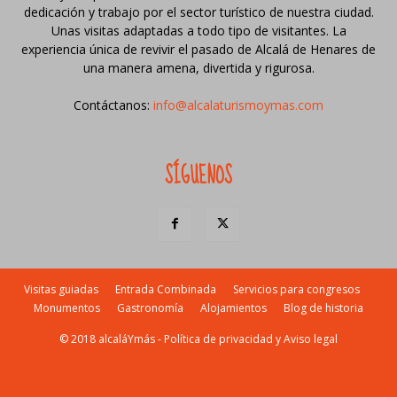
dedicación y trabajo por el sector turístico de nuestra ciudad.
Unas visitas adaptadas a todo tipo de visitantes. La
experiencia única de revivir el pasado de Alcalá de Henares de
una manera amena, divertida y rigurosa.
Contáctanos:
info@alcalaturismoymas.com
SÍGUENOS
Visitas guiadas
Entrada Combinada
Servicios para congresos
Monumentos
Gastronomía
Alojamientos
Blog de historia
© 2018 alcaláYmás -
Política de privacidad y Aviso legal