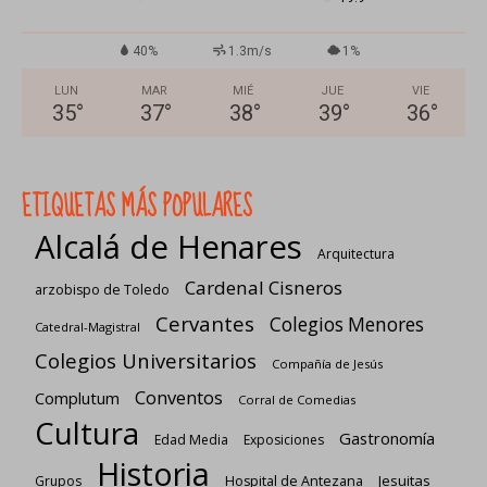
40%
1.3m/s
1%
LUN
MAR
MIÉ
JUE
VIE
35
°
37
°
38
°
39
°
36
°
ETIQUETAS MÁS POPULARES
Alcalá de Henares
Arquitectura
Cardenal Cisneros
arzobispo de Toledo
Cervantes
Colegios Menores
Catedral-Magistral
Colegios Universitarios
Compañía de Jesús
Conventos
Complutum
Corral de Comedias
Cultura
Gastronomía
Edad Media
Exposiciones
Historia
Jesuitas
Grupos
Hospital de Antezana