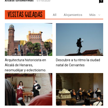
AlcaláTurismoYmás
-
07/10/2020
0
VISITAS GUIADAS
All
Alojamientos
Más
Arquitectura historicista en
Descubre a tu ritmo la ciudad
Alcalá de Henares,
natal de Cervantes
neomudéjar y eclecticismo.