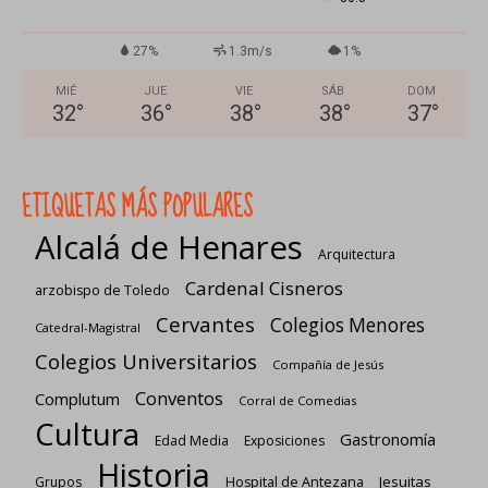
27%
1.3m/s
1%
MIÉ
JUE
VIE
SÁB
DOM
32
°
36
°
38
°
38
°
37
°
ETIQUETAS MÁS POPULARES
Alcalá de Henares
Arquitectura
Cardenal Cisneros
arzobispo de Toledo
Cervantes
Colegios Menores
Catedral-Magistral
Colegios Universitarios
Compañía de Jesús
Conventos
Complutum
Corral de Comedias
Cultura
Gastronomía
Edad Media
Exposiciones
Historia
Jesuitas
Grupos
Hospital de Antezana