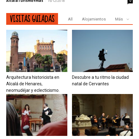
AlcaláTurismoYmás
-
16/12/2018
0
VISITAS GUIADAS
All
Alojamientos
Más
Arquitectura historicista en
Descubre a tu ritmo la ciudad
Alcalá de Henares,
natal de Cervantes
neomudéjar y eclecticismo.