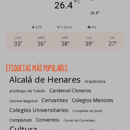
°
C
26.4
°
26.4
32%
3.5m/s
4%
LUN
MAR
MIÉ
JUE
VIE
35
°
36
°
38
°
39
°
27
°
ETIQUETAS MÁS POPULARES
Alcalá de Henares
Arquitectura
Cardenal Cisneros
arzobispo de Toledo
Cervantes
Colegios Menores
Catedral-Magistral
Colegios Universitarios
Compañía de Jesús
Conventos
Complutum
Corral de Comedias
Cultura