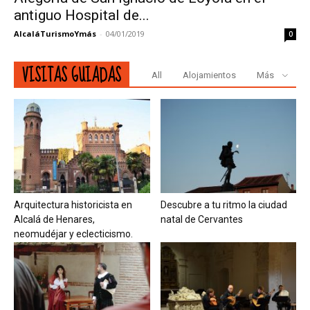
antiguo Hospital de...
AlcaláTurismoYmás
-
04/01/2019
0
VISITAS GUIADAS
All
Alojamientos
Más
Arquitectura historicista en
Descubre a tu ritmo la ciudad
Alcalá de Henares,
natal de Cervantes
neomudéjar y eclecticismo.