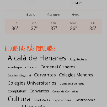
°
34.9
23%
3.1m/s
0%
JUE
VIE
SÁB
DOM
LUN
36
°
37
°
37
°
36
°
35
°
ETIQUETAS MÁS POPULARES
Alcalá de Henares
Arquitectura
Cardenal Cisneros
arzobispo de Toledo
Cervantes
Colegios Menores
Catedral-Magistral
Colegios Universitarios
Compañía de Jesús
Conventos
Complutum
Corral de Comedias
Cultura
Gastronomía
Edad Media
Exposiciones