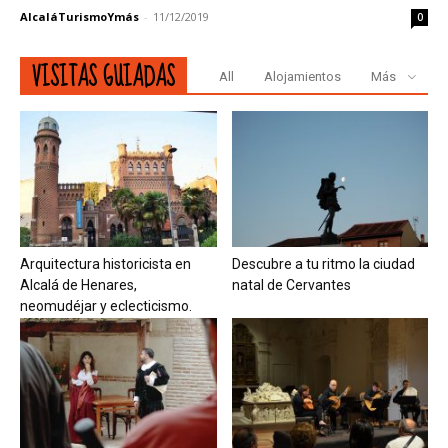
AlcaláTurismoYmás
-
11/12/2019
0
VISITAS GUIADAS
All
Alojamientos
Más
Arquitectura historicista en
Descubre a tu ritmo la ciudad
Alcalá de Henares,
natal de Cervantes
neomudéjar y eclecticismo.