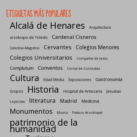
ETIQUETAS MÁS POPULARES
Alcalá de Henares
Arquitectura
Cardenal Cisneros
arzobispo de Toledo
Cervantes
Colegios Menores
Catedral-Magistral
Colegios Universitarios
Compañía de Jesús
Conventos
Complutum
Corral de Comedias
Cultura
Gastronomía
Edad Media
Exposiciones
Historia
Jesuitas
Grupos
Hospital de Antezana
literatura
Madrid
Medicina
Leyendas
Monumentos
Palacio Arzobispal
Musica
patrimonio de la
humanidad