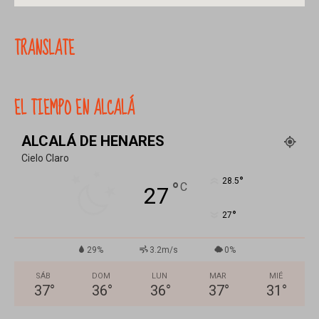
TRANSLATE
EL TIEMPO EN ALCALÁ
ALCALÁ DE HENARES
Cielo Claro
°
28.5
°
C
27
°
27
29%
3.2m/s
0%
SÁB
DOM
LUN
MAR
MIÉ
37
°
36
°
36
°
37
°
31
°