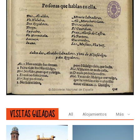
VISITAS GUIADAS
All
Alojamientos
Más