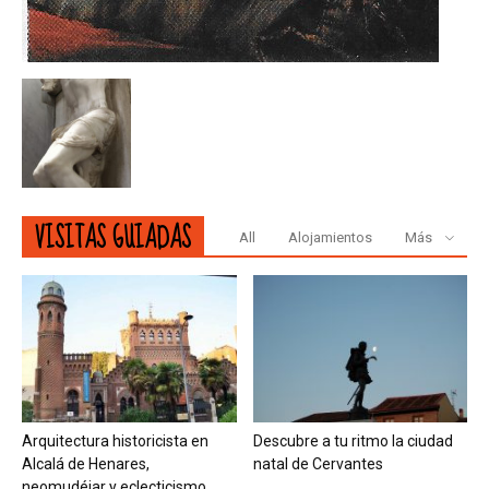
VISITAS GUIADAS
All
Alojamientos
Más
Arquitectura historicista en
Descubre a tu ritmo la ciudad
Alcalá de Henares,
natal de Cervantes
neomudéjar y eclecticismo.