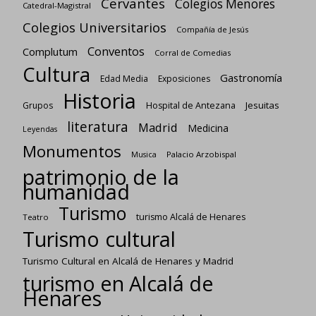
Cervantes
Colegios Menores
Catedral-Magistral
Colegios Universitarios
Compañía de Jesús
Conventos
Complutum
Corral de Comedias
Cultura
Gastronomía
Edad Media
Exposiciones
Historia
Jesuitas
Grupos
Hospital de Antezana
literatura
Madrid
Medicina
Leyendas
Monumentos
Palacio Arzobispal
Musica
patrimonio de la
humanidad
Turismo
turismo Alcalá de Henares
Teatro
Turismo cultural
Turismo Cultural en Alcalá de Henares y Madrid
turismo en Alcalá de
Henares