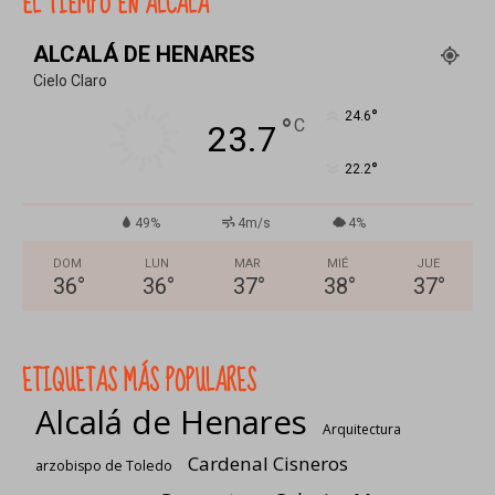
EL TIEMPO EN ALCALÁ
ALCALÁ DE HENARES
Cielo Claro
°
24.6
°
C
23.7
°
22.2
49%
4m/s
4%
DOM
LUN
MAR
MIÉ
JUE
36
°
36
°
37
°
38
°
37
°
ETIQUETAS MÁS POPULARES
Alcalá de Henares
Arquitectura
Cardenal Cisneros
arzobispo de Toledo