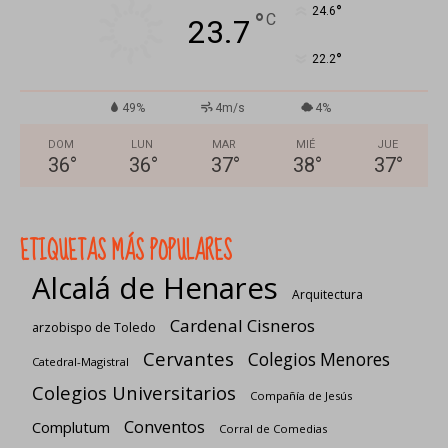
°
24.6
°
C
23.7
°
22.2
49%
4m/s
4%
DOM
LUN
MAR
MIÉ
JUE
36
°
36
°
37
°
38
°
37
°
ETIQUETAS MÁS POPULARES
Alcalá de Henares
Arquitectura
Cardenal Cisneros
arzobispo de Toledo
Cervantes
Colegios Menores
Catedral-Magistral
Colegios Universitarios
Compañía de Jesús
Conventos
Complutum
Corral de Comedias