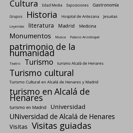
Cultura
Gastronomía
Edad Media
Exposiciones
Historia
Jesuitas
Grupos
Hospital de Antezana
literatura
Madrid
Medicina
Leyendas
Monumentos
Palacio Arzobispal
Musica
patrimonio de la
humanidad
Turismo
turismo Alcalá de Henares
Teatro
Turismo cultural
Turismo Cultural en Alcalá de Henares y Madrid
turismo en Alcalá de
Henares
Universidad
turismo en Madrid
UNiversidad de Alcalá de Henares
Visitas guiadas
Visitas