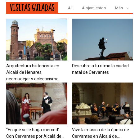
VISITAS GUIADAS
All
Alojamientos
Más
Arquitectura historicista en
Descubre a tu ritmo la ciudad
Alcalá de Henares,
natal de Cervantes
neomudéjar y eclecticismo.
“En qué se le haga merced”.
Vive la música de la época de
Con Cervantes por Alcalá de...
Cervantes en Alcalá de...