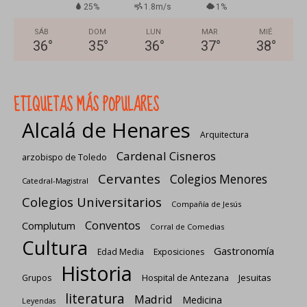
25%
1.8m/s
1%
SÁB
DOM
LUN
MAR
MIÉ
36
°
35
°
36
°
37
°
38
°
ETIQUETAS MÁS POPULARES
Alcalá de Henares
Arquitectura
Cardenal Cisneros
arzobispo de Toledo
Cervantes
Colegios Menores
Catedral-Magistral
Colegios Universitarios
Compañía de Jesús
Conventos
Complutum
Corral de Comedias
Cultura
Gastronomía
Edad Media
Exposiciones
Historia
Jesuitas
Grupos
Hospital de Antezana
literatura
Madrid
Medicina
Leyendas