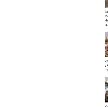
Ex
Ma
He
la.
VI
y 
tr
Vi