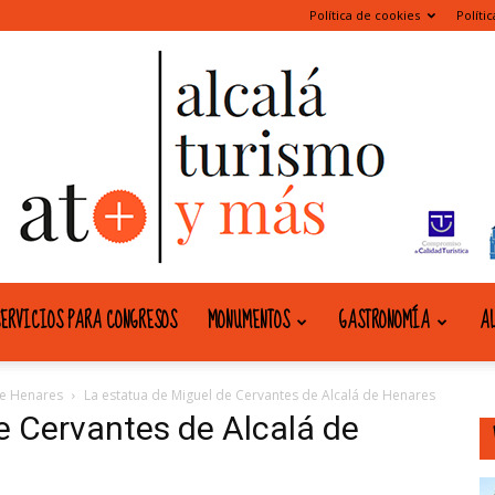
Política de cookies
Políti
ERVICIOS PARA CONGRESOS
MONUMENTOS
GASTRONOMÍA
AL
alcala
de Henares
La estatua de Miguel de Cervantes de Alcalá de Henares
e Cervantes de Alcalá de