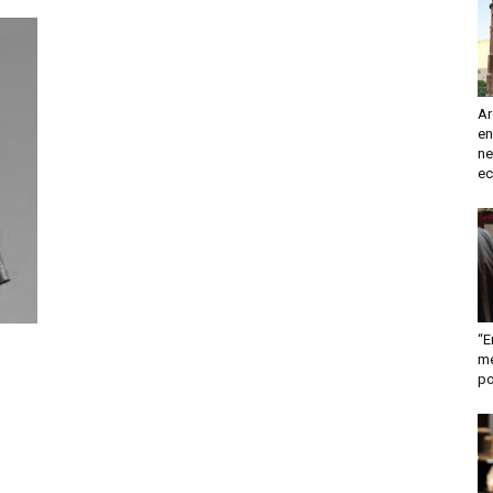
turismo
Ar
en
y
ne
ec
mas
“E
me
po