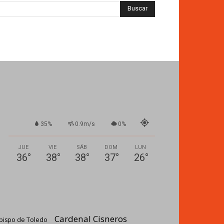
35%
0.9m/s
0%
JUE
VIE
SÁB
DOM
LUN
36
°
38
°
38
°
37
°
26
°
Cardenal Cisneros
bispo de Toledo