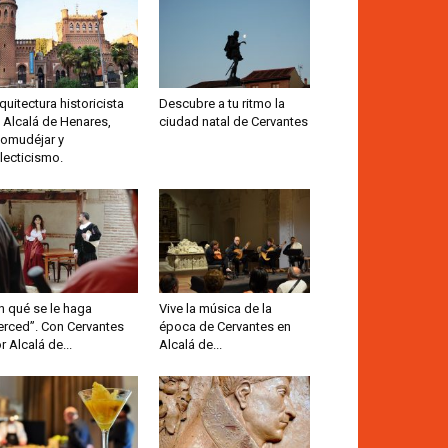
quitectura historicista
Descubre a tu ritmo la
 Alcalá de Henares,
ciudad natal de Cervantes
omudéjar y
lecticismo.
n qué se le haga
Vive la música de la
rced”. Con Cervantes
época de Cervantes en
r Alcalá de...
Alcalá de...