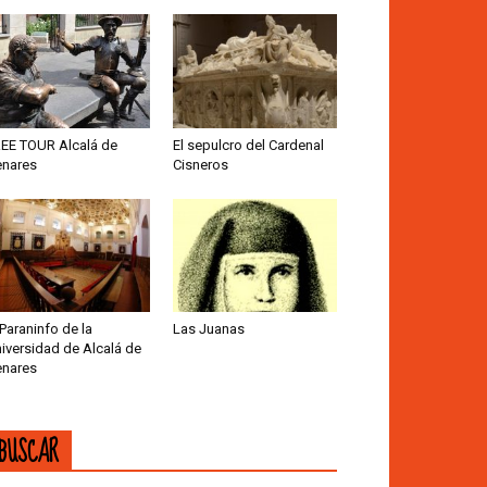
EE TOUR Alcalá de
El sepulcro del Cardenal
nares
Cisneros
 Paraninfo de la
Las Juanas
iversidad de Alcalá de
nares
BUSCAR