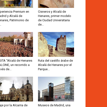
periencia Premium en
Cisneros y Alcalá de
drid y Alcalá de
Henares, primer modelo
nares, Patrimonio de
de Ciudad Universitaria
..
de...
SITA “Alcalá de Henares
Ruta del castillo árabe de
ALCINE, un recorrido a
Alcalá de Henares por el
avés de...
Parque...
aje por la Alcarria de
Museos de Madrid, una