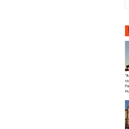
“A
ci
Pa
H