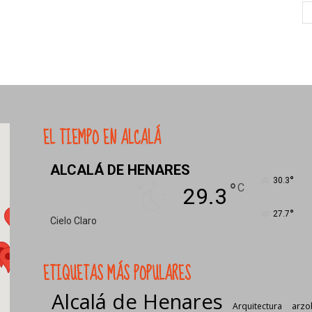
EL TIEMPO EN ALCALÁ
ALCALÁ DE HENARES
°
30.3
°
C
29.3
°
27.7
Cielo Claro
ETIQUETAS MÁS POPULARES
Alcalá de Henares
Arquitectura
arzo