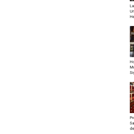
La
Un
He
Ho
Mu
Si
Pr
Sa
de