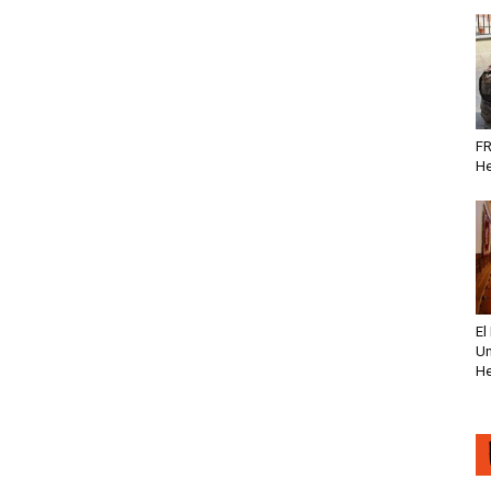
FR
He
El
Un
He