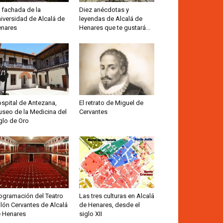
 fachada de la
Diez anécdotas y
iversidad de Alcalá de
leyendas de Alcalá de
nares
Henares que te gustará...
spital de Antezana,
El retrato de Miguel de
seo de la Medicina del
Cervantes
glo de Oro
ogramación del Teatro
Las tres culturas en Alcalá
lón Cervantes de Alcalá
de Henares, desde el
 Henares
siglo XII