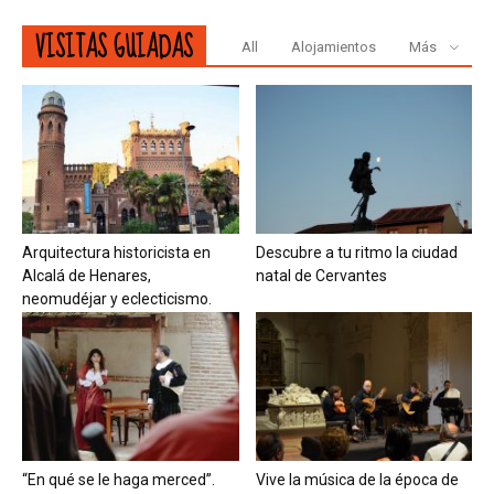
VISITAS GUIADAS
All
Alojamientos
Más
Arquitectura historicista en
Descubre a tu ritmo la ciudad
Alcalá de Henares,
natal de Cervantes
neomudéjar y eclecticismo.
“En qué se le haga merced”.
Vive la música de la época de