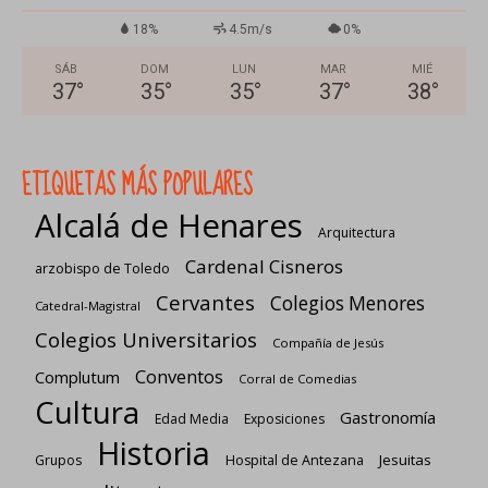
18%
4.5m/s
0%
SÁB
DOM
LUN
MAR
MIÉ
37
°
35
°
35
°
37
°
38
°
ETIQUETAS MÁS POPULARES
Alcalá de Henares
Arquitectura
Cardenal Cisneros
arzobispo de Toledo
Cervantes
Colegios Menores
Catedral-Magistral
Colegios Universitarios
Compañía de Jesús
Conventos
Complutum
Corral de Comedias
Cultura
Gastronomía
Edad Media
Exposiciones
Historia
Jesuitas
Grupos
Hospital de Antezana