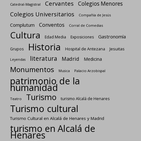
Cervantes
Colegios Menores
Catedral-Magistral
Colegios Universitarios
Compañía de Jesús
Conventos
Complutum
Corral de Comedias
Cultura
Gastronomía
Edad Media
Exposiciones
Historia
Jesuitas
Grupos
Hospital de Antezana
literatura
Madrid
Medicina
Leyendas
Monumentos
Palacio Arzobispal
Musica
patrimonio de la
humanidad
Turismo
turismo Alcalá de Henares
Teatro
Turismo cultural
Turismo Cultural en Alcalá de Henares y Madrid
turismo en Alcalá de
Henares