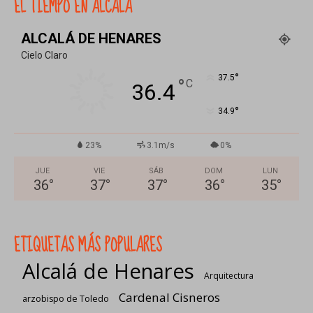
EL TIEMPO EN ALCALÁ
ALCALÁ DE HENARES
Cielo Claro
°
37.5
°
C
36.4
°
34.9
23%
3.1m/s
0%
JUE
VIE
SÁB
DOM
LUN
36
°
37
°
37
°
36
°
35
°
ETIQUETAS MÁS POPULARES
Alcalá de Henares
Arquitectura
Cardenal Cisneros
arzobispo de Toledo