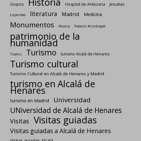
Historia
Jesuitas
Grupos
Hospital de Antezana
literatura
Madrid
Medicina
Leyendas
Monumentos
Palacio Arzobispal
Musica
patrimonio de la
humanidad
Turismo
turismo Alcalá de Henares
Teatro
Turismo cultural
Turismo Cultural en Alcalá de Henares y Madrid
turismo en Alcalá de
Henares
Universidad
turismo en Madrid
UNiversidad de Alcalá de Henares
Visitas guiadas
Visitas
Visitas guiadas a Alcalá de Henares
Visitas guiadas Alcalá