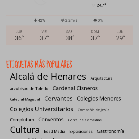
°
24.7
42%
2.2m/s
0%
JUE
VIE
SÁB
DOM
LUN
36
°
37
°
38
°
37
°
29
°
ETIQUETAS MÁS POPULARES
Alcalá de Henares
Arquitectura
Cardenal Cisneros
arzobispo de Toledo
Cervantes
Colegios Menores
Catedral-Magistral
Colegios Universitarios
Compañía de Jesús
Conventos
Complutum
Corral de Comedias
Cultura
Gastronomía
Edad Media
Exposiciones