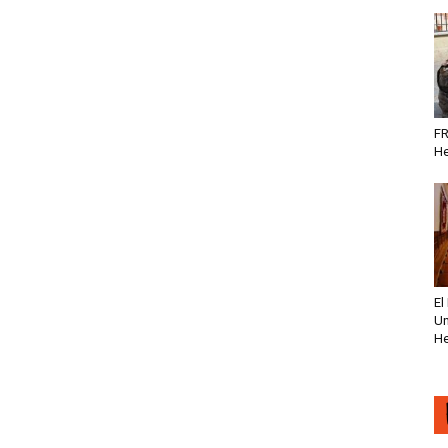
FR
He
El
Un
He