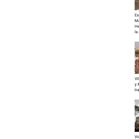
Ex
Ma
He
la.
VI
y 
tr
Vi