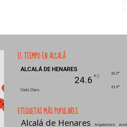
EL TIEMPO EN ALCALÁ
ALCALÁ DE HENARES
°
25.2
°
C
24.6
°
23.3
Cielo Claro
ETIQUETAS MÁS POPULARES
Alcalá de Henares
Arquitectura
arzo