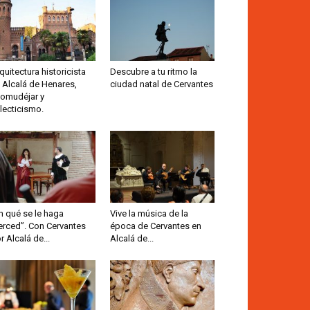
quitectura historicista
Descubre a tu ritmo la
 Alcalá de Henares,
ciudad natal de Cervantes
omudéjar y
lecticismo.
n qué se le haga
Vive la música de la
rced”. Con Cervantes
época de Cervantes en
r Alcalá de...
Alcalá de...