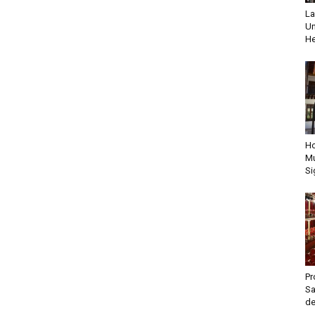
La
Un
He
Ho
Mu
Si
Pr
Sa
de