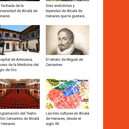
 fachada de la
Diez anécdotas y
iversidad de Alcalá de
leyendas de Alcalá de
nares
Henares que te gustará...
spital de Antezana,
El retrato de Miguel de
seo de la Medicina del
Cervantes
glo de Oro
ogramación del Teatro
Las tres culturas en Alcalá
lón Cervantes de Alcalá
de Henares, desde el
 Henares
siglo XII