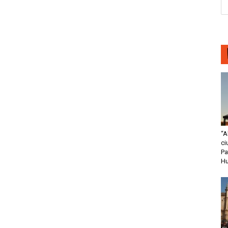
“A
ci
Pa
H