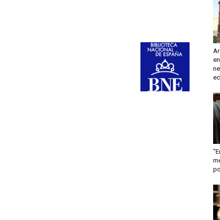
turismo
Ar
en
y
ne
ec
mas
“E
me
po