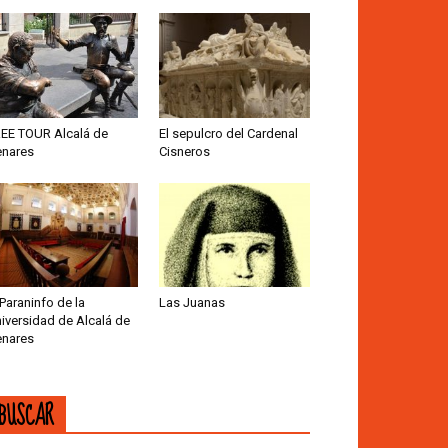
EE TOUR Alcalá de
El sepulcro del Cardenal
nares
Cisneros
 Paraninfo de la
Las Juanas
iversidad de Alcalá de
nares
BUSCAR