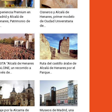
periencia Premium en
Cisneros y Alcalá de
drid y Alcalá de
Henares, primer modelo
nares, Patrimonio de
de Ciudad Universitaria
..
de...
SITA “Alcalá de Henares
Ruta del castillo árabe de
ALCINE, un recorrido a
Alcalá de Henares por el
avés de...
Parque...
aje por la Alcarria de
Museos de Madrid, una