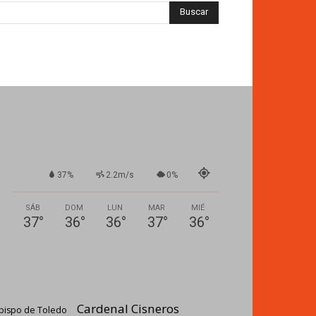
37%
2.2m/s
0%
SÁB
DOM
LUN
MAR
MIÉ
37
°
36
°
36
°
37
°
36
°
Cardenal Cisneros
bispo de Toledo