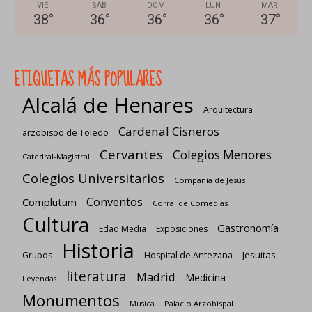
VIE
SÁB
DOM
LUN
MAR
38
°
36
°
36
°
36
°
37
°
ETIQUETAS MÁS POPULARES
Alcalá de Henares
Arquitectura
Cardenal Cisneros
arzobispo de Toledo
Cervantes
Colegios Menores
Catedral-Magistral
Colegios Universitarios
Compañía de Jesús
Conventos
Complutum
Corral de Comedias
Cultura
Gastronomía
Edad Media
Exposiciones
Historia
Jesuitas
Grupos
Hospital de Antezana
literatura
Madrid
Medicina
Leyendas
Monumentos
Palacio Arzobispal
Musica