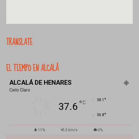
TRANSLATE
EL TIEMPO EN ALCALÁ
ALCALÁ DE HENARES
Cielo Claro
°
38.1
°
C
37.6
°
36.8
11%
3.6m/s
0%